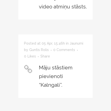
video atmiņu stāsts.
Posted at 05 Apr, 15:46h
in
Jaunumi
by
Guntis Rolis
0 Comments
0
Likes
Share
Māju stāstiem
pievienoti
“Kalngali”.