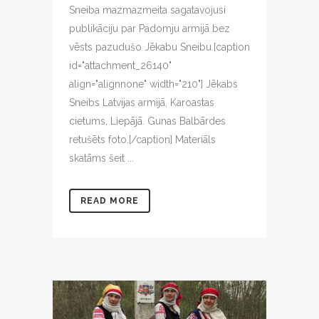
Sneiba mazmazmeita sagatavojusi
publikāciju par Padomju armijā bez
vēsts pazudušo Jēkabu Sneibu.[caption
id="attachment_26140"
align="alignnone" width="210"] Jēkabs
Sneibs Latvijas armijā, Karoastas
cietums, Liepājā. Gunas Balbārdes
retušēts foto.[/caption] Materiāls
skatāms šeit ...
READ MORE