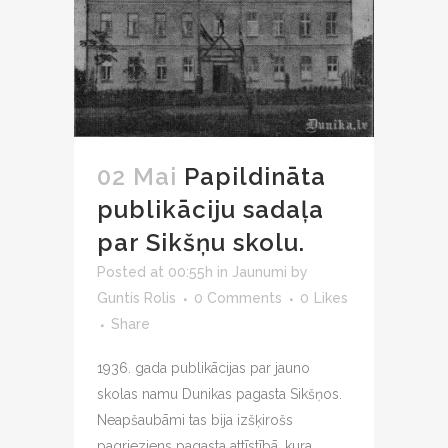
02 Mai
Papildināta
publikāciju sadaļa
par Sikšņu skolu.
Posted at 00:55h
in
Jaunumi
by
Guntis Rolis
0 Comments
0
Likes
Share
1936. gada publikācijas par jauno
skolas namu Dunikas pagasta Sikšņos.
Neapšaubāmi tas bija izšķirošs
pagrieziens pagasta attīstībā, kura