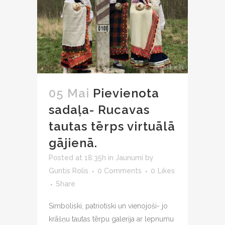
05 Mai
Pievienota
sadaļa- Rucavas
tautas tērps virtuālā
gājienā.
Posted at 18:35h
in
Jaunumi
by
Guntis Rolis
0 Comments
0
Likes
Share
Simboliski, patriotiski un vienojoši- jo
krāšņu tautas tērpu galerija ar lepnumu