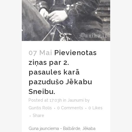
07 Mai
Pievienotas
ziņas par 2.
pasaules karā
pazudušo Jēkabu
Sneibu.
Posted at 17:03h
in
Jaunumi
by
Guntis Rolis
0 Comments
0
Likes
Share
Guna jaunciema - Balbārde, Jēkaba