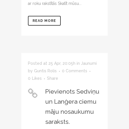
ar roku rakstītās Skatīt mūsu...
READ MORE
Posted at 25 Apr, 20:05h
in
Jaunumi
by
Guntis Rolis
0 Comments
0
Likes
Share
Pievienots Sedviņu
un Lanģera ciemu
māju nosaukumu
saraksts.