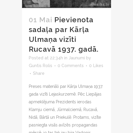
01 Mai
Pievienota
sadaļa par Kārļa
Ulmaņa vizīti
Rucavā 1937. gadā.
Posted at 22:34h
in
Jaunumi
by
Guntis Rolis
0 Comments
0
Likes
Share
Preses materiāli par Kārļa Ulmaņa 1937.
gada vizīti Lejaskurzemē. Pēc Liepājas
apmeklējuma Prezidents ierodas
Klamju ciemā, Jūrmalciemā, Rucavā,
Nidā, Bārtā un Priekulē. Protams, vizīte
pasniegta visās avīzēs propagandas
mērcē, jo tas tak jau bija Vadonis,