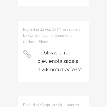
Posted at 22 Apr, 20:23h
in
Jaunumi
by
Guntis Rolis
0 Comments
0
Likes
Share
Publikācijām
pievienota sadaļa
“Laikmetu liecības”
Posted at 18 Apr, 21:16h
in
Jaunumi