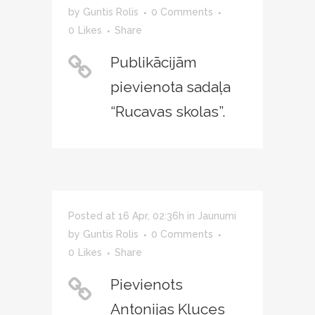
by
Guntis Rolis
0 Comments
0
Likes
Share
Publikācijām
pievienota sadaļa
“Rucavas skolas”.
Posted at 16 Apr, 02:36h
in
Jaunumi
by
Guntis Rolis
0 Comments
0
Likes
Share
Pievienots
Antonijas Kluces