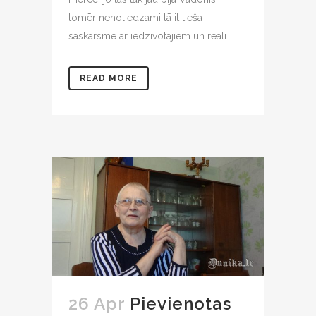
tomēr nenoliedzami tā it tieša
saskarsme ar iedzīvotājiem un reāli...
READ MORE
26 Apr
Pievienotas