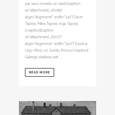
par savu novadu un valsti.[caption
id="attachment_26089"
align="alignnone" width="241"] Dace
Tapiņa, Māra Tapiņa, Inga Tapiņa.
[/caption][caption
id="attachment_26077"
align="alignnone" width="300"] Kopā ar
Liliju Vītolu un Gunitu Pričinu.[/caption]
Galerija skatāma šeit. ...
READ MORE