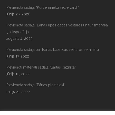
Pievienota sadaļa “Kurzemnieku vecie vārdi”.
jūnijs 29, 2026
Pievienota sadaļa “Bārtas upes dabas vēstures un tūrisma taka
3. ekspedīcija.
augusts 4, 2023
Pievienota sadaļa par Bārtas baznīcas vēstures semināru.
jūnijs 17, 2022
Pievienoti materiāli sadaļā “Bārtas baznīca”
jūnijs 12, 2022
Pievienota sadaļa “Bārtas plostnieki”.
maijs 21, 2022