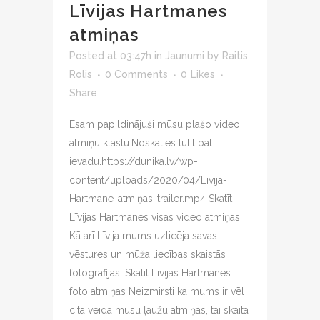
Līvijas Hartmanes
atmiņas
Posted at 03:47h
in
Jaunumi
by
Raitis
Rolis
0 Comments
0
Likes
Share
Esam papildinājuši mūsu plašo video
atmiņu klāstu.Noskaties tūlīt pat
ievadu.https://dunika.lv/wp-
content/uploads/2020/04/Līvija-
Hartmane-atmiņas-trailer.mp4 Skatīt
Līvijas Hartmanes visas video atmiņas
Kā arī Līvija mums uzticēja savas
vēstures un mūža liecības skaistās
fotogrāfijās. Skatīt Līvijas Hartmanes
foto atmiņas Neizmirsti ka mums ir vēl
cita veida mūsu ļaužu atmiņas, tai skaitā