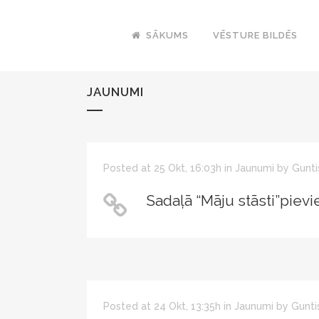
SĀKUMS
VĒSTURE BILDĒS
JAUNUMI
Posted at 25 Okt, 16:03h
in
Jaunumi
by
Gunti
Sadaļā “Māju stāsti”pievie
Posted at 24 Okt, 13:35h
in
Jaunumi
by
Gunti