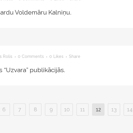
hardu Voldemāru Kalniņu.
s Rolis
0 Comments
0
Likes
Share
 “Uzvara” publikācijās.
6
7
8
9
10
11
12
13
14