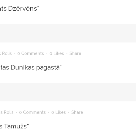
nts Dzērvēns”
 Rolis
0 Comments
0
Likes
Share
ētas Dunikas pagastā”
s Rolis
0 Comments
0
Likes
Share
ts Tamužs”