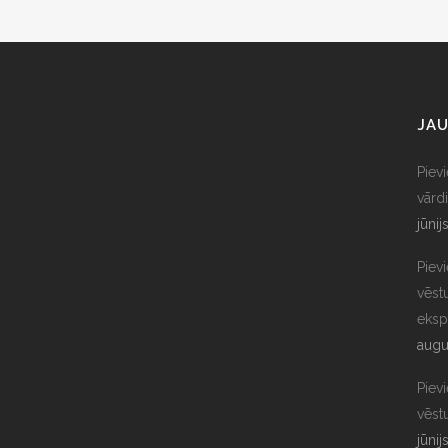
JAU
Piev
vārdi
jūnij
Piev
vēst
eksp
augu
Piev
vēst
jūnij