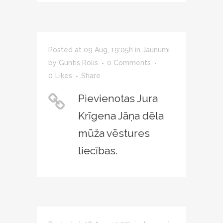
Posted at 09 Aug, 19:05h
in
Jaunumi
by
Guntis Rolis
0 Comments
0
Likes
Share
Pievienotas Jura
Krīgena Jāņa dēla
mūža vēstures
liecības.