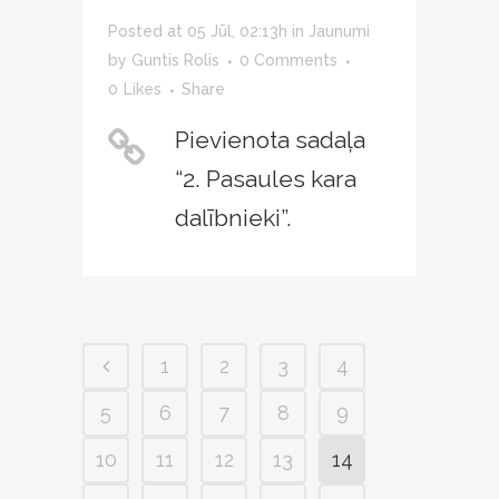
Posted at 05 Jūl, 02:13h
in
Jaunumi
by
Guntis Rolis
0 Comments
0
Likes
Share
Pievienota sadaļa
“2. Pasaules kara
dalībnieki”.
1
2
3
4
5
6
7
8
9
10
11
12
13
14