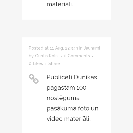
materiāli.
Posted at 11 Aug, 22:34h
in
Jaunumi
by
Guntis Rolis
0 Comments
0
Likes
Share
Publicēti Dunikas
pagastam 100
noslēguma
pasākuma foto un
video materiāli.