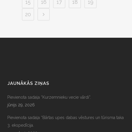
15
16
17
18
19
20
JAUNĀKĀS ZIŅAS
Pievienota sadaļa “Kurzemnieku vecie vārdi”.
jūnijs 29, 2026
Pievienota sadaļa “Bārtas upes dabas vēstures un tūrisma taka
3. ekspedīcija.