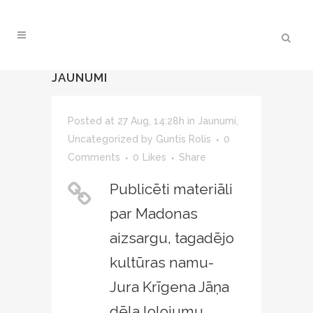
JAUNUMI
Posted at 27 Aug, 14:28h
in
Jaunumi
,
Uncategorized
by
Guntis Rolis
0
Comments
0
Likes
Share
Publicēti materiāli
par Madonas
aizsargu, tagadējo
kultūras namu-
Jura Krīgena Jāņa
dēla lolojumu.