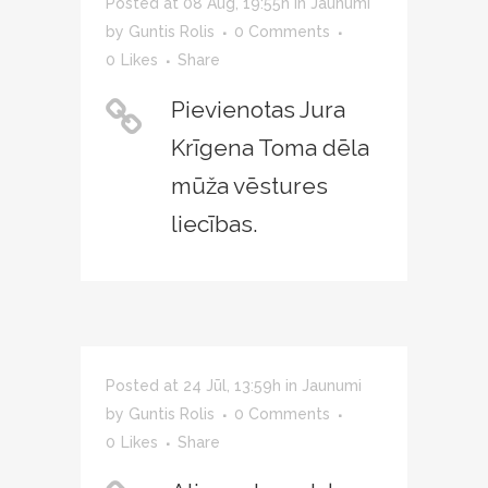
Posted at 08 Aug, 19:55h
in
Jaunumi
by
Guntis Rolis
0 Comments
0
Likes
Share
Pievienotas Jura
Krīgena Toma dēla
mūža vēstures
liecības.
Posted at 24 Jūl, 13:59h
in
Jaunumi
by
Guntis Rolis
0 Comments
0
Likes
Share