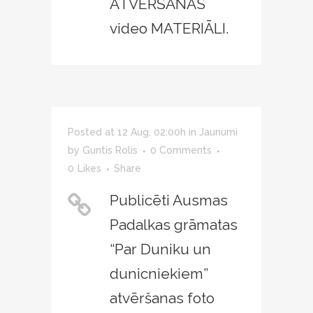
ATVĒRŠANAS
video MATERIĀLI.
Posted at 12 Aug, 02:00h
in
Jaunumi
by
Guntis Rolis
0 Comments
0
Likes
Share
Publicēti Ausmas
Padalkas grāmatas
“Par Duniku un
dunicniekiem”
atvēršanas foto