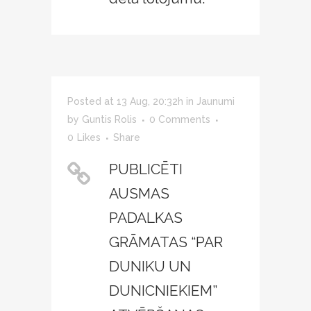
Posted at 13 Aug, 20:32h
in
Jaunumi
by
Guntis Rolis
0 Comments
0
Likes
Share
PUBLICĒTI
AUSMAS
PADALKAS
GRĀMATAS “PAR
DUNIKU UN
DUNICNIEKIEM”