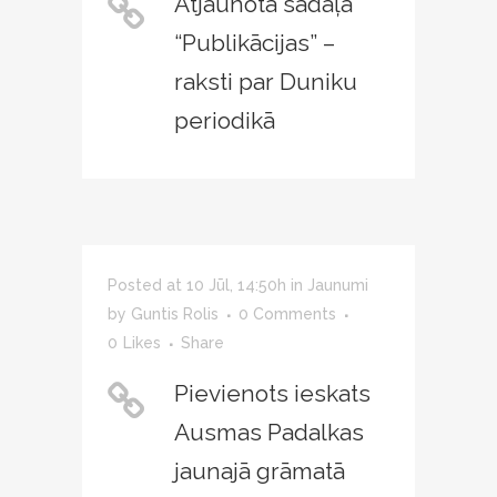
Atjaunota sadaļa
“Publikācijas” –
raksti par Duniku
periodikā
Posted at 10 Jūl, 14:50h
in
Jaunumi
by
Guntis Rolis
0 Comments
0
Likes
Share
Pievienots ieskats
Ausmas Padalkas
jaunajā grāmatā