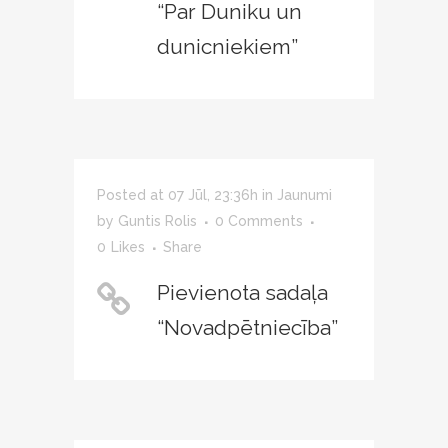
“Par Duniku un
dunicniekiem”
Posted at 07 Jūl, 23:36h
in
Jaunumi
by
Guntis Rolis
0 Comments
0
Likes
Share
Pievienota sadaļa
“Novadpētniecība”