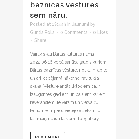
baznīcas vēstures
semināru.
Posted at 18:44h
in
Jaunumi
by
Guntis Rolis
0 Comments
0
Likes
Share
Vairāk skati Bārtas kultūras namā
2022.06.16 kopā sanāca ļaudis kuriem
Bārtas baznīcas vēsture, notikumi ap to
un arī iespējamā nākotne nav tukša
skaņa. Vēsture ar tās līkločiem caur
izaugsmes gadiem un baisiem kariem,
reveransiem lielvarām un vietvalžu
lēmumiem, pašu vietējo attieksmi un
tās maiņu cauri laikiem. [foogallery...
READ MORE