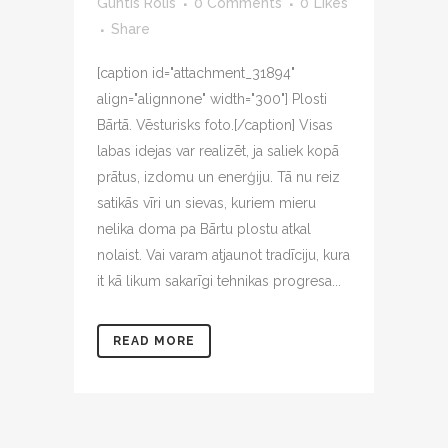
Guntis Rolis
0 Comments
0
Likes
Share
[caption id="attachment_31894"
align="alignnone" width="300"] Plosti
Bārtā. Vēsturisks foto.[/caption] Visas
labas idejas var realizēt, ja saliek kopā
prātus, izdomu un enerģiju. Tā nu reiz
satikās vīri un sievas, kuriem mieru
nelika doma pa Bārtu plostu atkal
nolaist. Vai varam atjaunot tradīciju, kura
it kā likum sakarīgi tehnikas progresa...
READ MORE