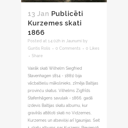
13 Jan
Publicēti
Kurzemes skati
1866
Posted at 14:02h
in
Jaunumi
by
Guntis Rolis
0 Comments
0
Likes
Share
Vairāk skati Wilhelm Siegfried
Stavenhagen 1814 - 1881) bija
vācbaltiešu mākslinieks, zīmēja Baltijas
provinču skatus. Vilhelms Zigfrīds
Štafenhāgens savulaik - 1866. gadā
izdevis Baltijas skatu albumu, kur
gravīrās attēloti skati no Vidzemes,
Kurzemes un atsevišķi arī Igaunijas. Šeit
1. skatu albums par Kurzemi. Pievienoti