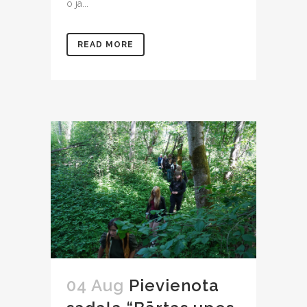
o jā...
READ MORE
04 Aug
Pievienota