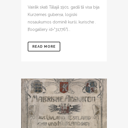
Vairāk skati Tālajā 1901. gadā tā visa bija
Kurzemes guberņa, loģiski
nosaukumos dominē kurši, kurische .
[foogallery id="31776"]...
READ MORE