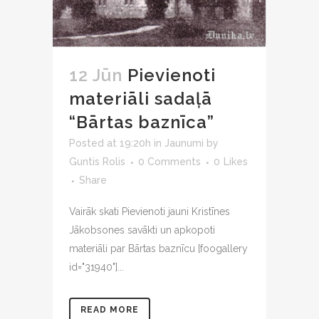
12 Jūn
Pievienoti
materiāli sadaļā
“Bārtas baznīca”
Posted at 19:20h
in
Jaunumi
by
Guntis Rolis
0 Comments
0
Likes
Share
Vairāk skati Pievienoti jauni Kristīnes
Jākobsones savākti un apkopoti
materiāli par Bārtas baznīcu [foogallery
id="31940"]...
READ MORE