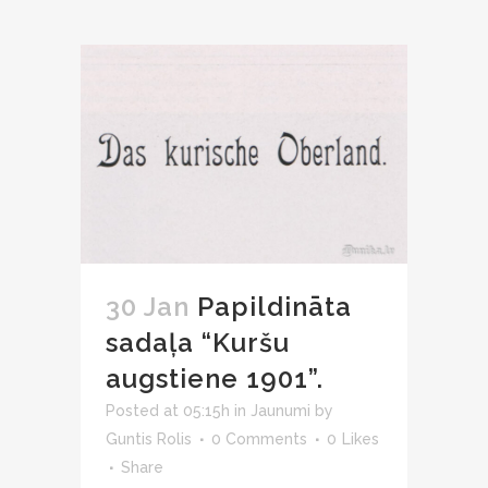
30 Jan
Papildināta
sadaļa “Kuršu
augstiene 1901”.
Posted at 05:15h
in
Jaunumi
by
Guntis Rolis
0 Comments
0
Likes
Share