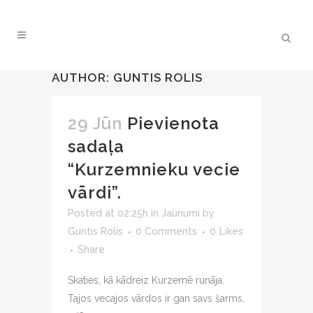
AUTHOR: GUNTIS ROLIS
29 Jūn
Pievienota
sadaļa
“Kurzemnieku vecie
vārdi”.
Posted at 02:25h
in
Jaunumi
by
Guntis Rolis
0 Comments
0
Likes
Share
Skaties, kā kādreiz Kurzemē runāja.
Tajos vecajos vārdos ir gan savs šarms,