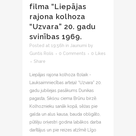
filma “Liepājas
rajona kolhoza
“Uzvara” 20. gadu
svinības 1969.
Posted at 19:56h
in
Jaunumi
by
Guntis Rolis
0 Comments
0
Likes
Share
Liepājas rajona kolhoza (tolaik -
Lauksaimniecības arteļa) “Uzvara” 20.
gadu jubilejas pasākums Dunikas
pagasta, Sikšņu ciema Brūnu birzē.
Kolhoznieku sanāk kopā, sēžas pie
galda un alus kausa, bauda obligāto,
pūtēju orķestri godina labākos darba
darītājus un pie reizes atzīmē Līgo