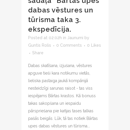
sadaļa “Bārtas upes
dabas vēstures un
tūrisma taka 3.
ekspedīcija.
Posted at 02:02h
in
Jaunumi
by
Guntis Rolis
0 Comments
0
Likes
Share
Dabas skatīšana, izjušana, vēstures
apguve tieši kara notikumu vietās,
lieliska pastaiga jaukā kompānijā
nesteidzīgi sarunas raisot - tas viss
iespējams Bārtas krastos. Kā bonuss
takas sakopšana un iespaidu
pārspriešana pie kafijas tases talkas
pašās beigās. Lūk, tā tas notiek Bārtas
upes dabas vēstures un tūrisma...