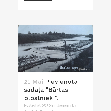
21 Mai
Pievienota
sadaļa “Bārtas
plostnieki”.
Posted at 05:50h
in
Jaunumi
by