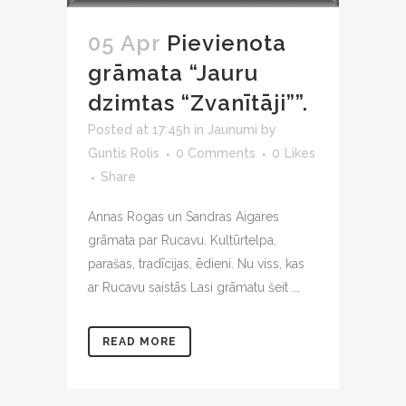
05 Apr
Pievienota
grāmata “Jauru
dzimtas “Zvanītāji””.
Posted at 17:45h
in
Jaunumi
by
Guntis Rolis
0 Comments
0
Likes
Share
Annas Rogas un Sandras Aigares
grāmata par Rucavu. Kultūrtelpa,
parašas, tradīcijas, ēdieni. Nu viss, kas
ar Rucavu saistās Lasi grāmatu šeit ...
READ MORE