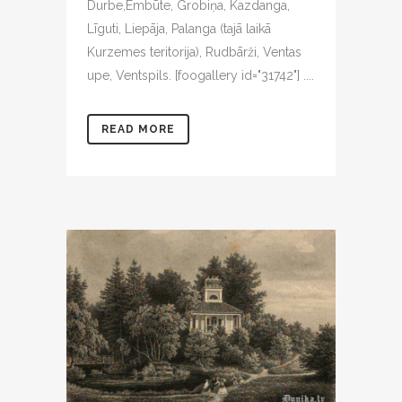
Durbe,Embūte, Grobiņa, Kazdanga,
Līguti, Liepāja, Palanga (tajā laikā
Kurzemes teritorija), Rudbārži, Ventas
upe, Ventspils. [foogallery id="31742"] ....
READ MORE