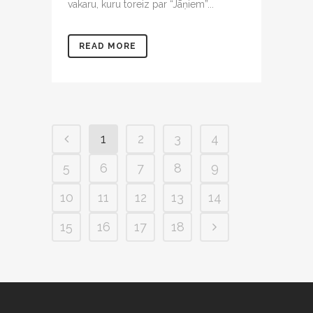
vakaru, kuru toreiz par “Jāņiem”...
READ MORE
1
2
3
4
5
6
7
8
9
10
11
12
13
14
15
16
17
18