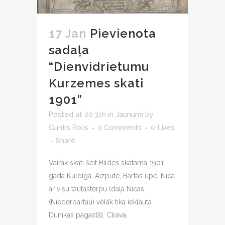
17 Jan
Pievienota
sadaļa
“Dienvidrietumu
Kurzemes skati
1901”
Posted at 20:31h
in
Jaunumi
by
Guntis Rolis
0 Comments
0
Likes
Share
Vairāk skati šeit Bildēs skatāma 1901.
gada Kuldīga, Aizpute, Bārtas upe, Nīca
ar visu tautastērpu (daļa Nīcas
(Niederbartau) vēlāk tika iekļauta
Dunikas pagastā), Cīrava,