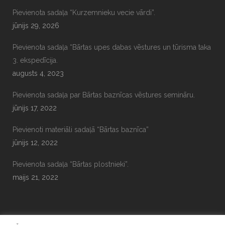
Pievienota sadaļa “Kurzemnieku vecie vārdi”.
jūnijs 29, 2026
Pievienota sadaļa “Bārtas upes dabas vēstures un tūrisma taka
3. ekspedīcija.
augusts 4, 2023
Pievienota sadaļa par Bārtas baznīcas vēstures semināru.
jūnijs 17, 2022
Pievienoti materiāli sadaļā “Bārtas baznīca”
jūnijs 12, 2022
Pievienota sadaļa “Bārtas plostnieki”.
maijs 21, 2022