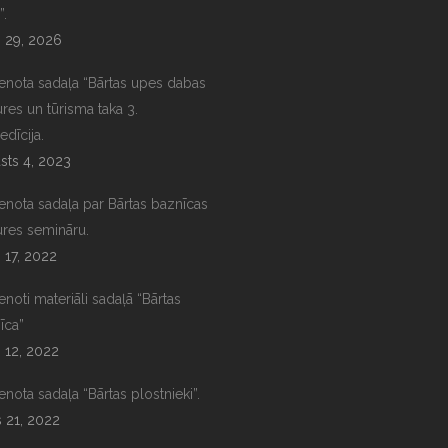
”.
s 29, 2026
ienota sadaļa “Bārtas upes dabas
ures un tūrisma taka 3.
edīcija.
sts 4, 2023
ienota sadaļa par Bārtas baznīcas
ures semināru.
s 17, 2022
enoti materiāli sadaļā “Bārtas
īca”
s 12, 2022
enota sadaļa “Bārtas plostnieki”.
s 21, 2022