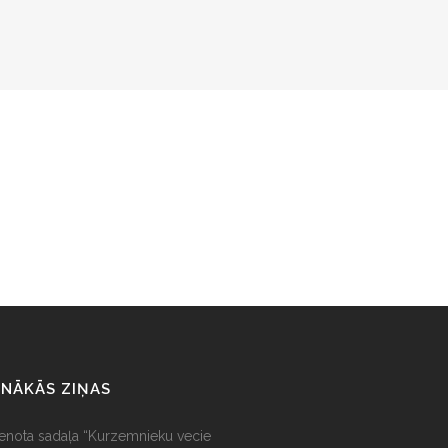
NĀKĀS ZIŅAS
ienota sadaļa “Kurzemnieku vecie