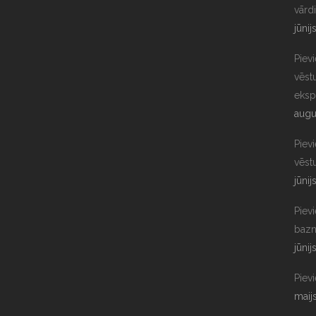
vārdi
jūnij
Piev
vēst
eksp
augu
Piev
vēst
jūnij
Pievi
bazn
jūnij
Pievi
maij