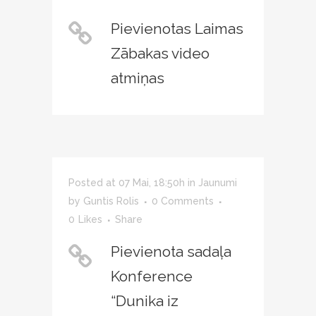
Pievienotas Laimas
Zābakas video
atmiņas
Posted at 07 Mai, 18:50h
in
Jaunumi
by
Guntis Rolis
0 Comments
0
Likes
Share
Pievienota sadaļa
Konference
“Dunika iz