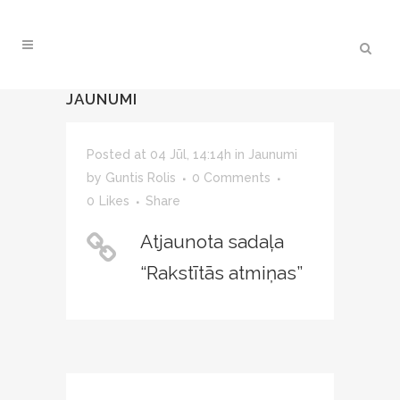
JAUNUMI
Posted at 04 Jūl, 14:14h
in
Jaunumi
by
Guntis Rolis
0 Comments
0
Likes
Share
Atjaunota sadaļa
“Rakstītās atmiņas”