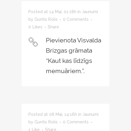
Posted at 14 Mai, 01:18h
in
Jaunumi
by
Guntis Rolis
0 Comments
0
Likes
Share
Pievienota Visvalda
Brizgas grāmata
“Kaut kas līdzīgs
memuāriem.”.
Posted at 08 Mai, 14:16h
in
Jaunumi
by
Guntis Rolis
0 Comments
1
Like
Share