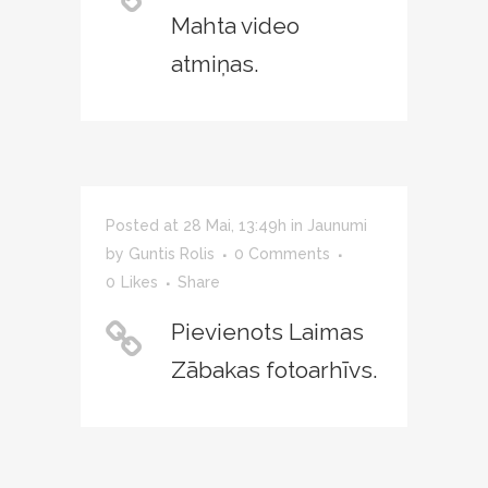
Mahta video
atmiņas.
Posted at 28 Mai, 13:49h
in
Jaunumi
by
Guntis Rolis
0 Comments
0
Likes
Share
Pievienots Laimas
Zābakas fotoarhīvs.