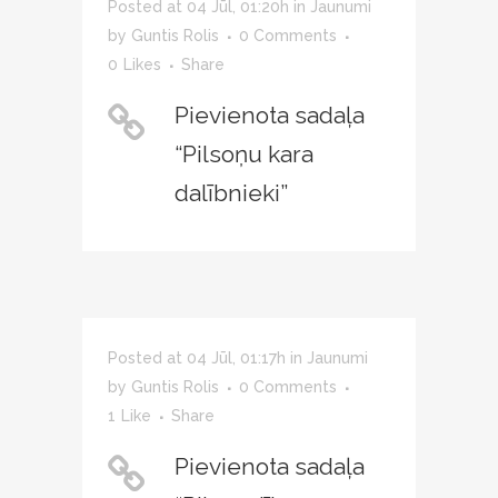
Posted at 04 Jūl, 01:20h
in
Jaunumi
by
Guntis Rolis
0 Comments
0
Likes
Share
Pievienota sadaļa
“Pilsoņu kara
dalībnieki”
Posted at 04 Jūl, 01:17h
in
Jaunumi
by
Guntis Rolis
0 Comments
1
Like
Share
Pievienota sadaļa