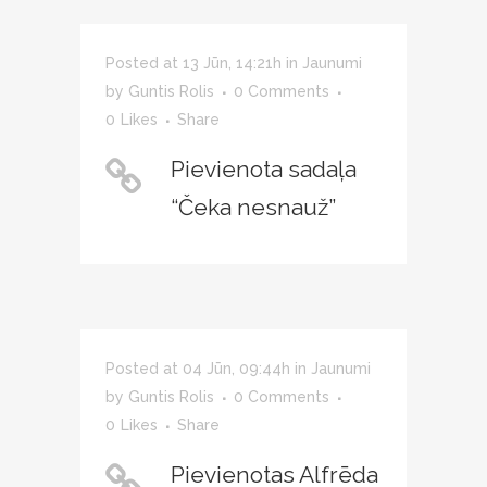
Posted at 13 Jūn, 14:21h
in
Jaunumi
by
Guntis Rolis
0 Comments
0
Likes
Share
Pievienota sadaļa
“Čeka nesnauž”
Posted at 04 Jūn, 09:44h
in
Jaunumi
by
Guntis Rolis
0 Comments
0
Likes
Share
Pievienotas Alfrēda