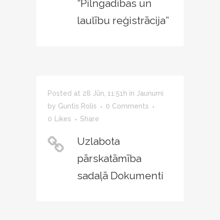
“Pilngadības un
laulību reģistrācija”
Posted at 28 Jūn, 11:51h
in
Jaunumi
by
Guntis Rolis
0 Comments
0
Likes
Share
Uzlabota
pārskatāmība
sadaļā Dokumenti