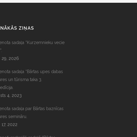
NĀKĀS ZIŅAS
ienota sadaļa “Kurzemnieku vecie
”.
s 29, 2026
ienota sadaļa “Bārtas upes dabas
ures un tūrisma taka 3.
edīcija.
sts 4, 2023
ienota sadaļa par Bārtas baznīcas
ures semināru.
s 17, 2022