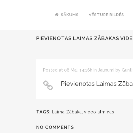
SĀKUMS
VĒSTURE BILDĒS
PIEVIENOTAS LAIMAS ZĀBAKAS VID
Posted at 08 Mai, 14:16h
in
Jaunumi
by
Gunti
Pievienotas Laimas Zāba
TAGS:
Laima Zābaka
,
video atmiņas
NO COMMENTS