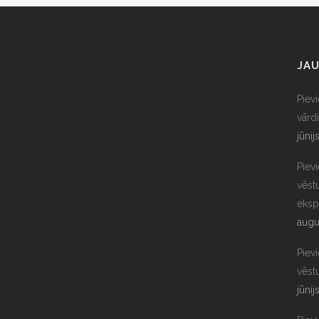
JAU
Piev
vārdi
jūnij
Piev
vēst
eksp
augu
Piev
vēst
jūnij