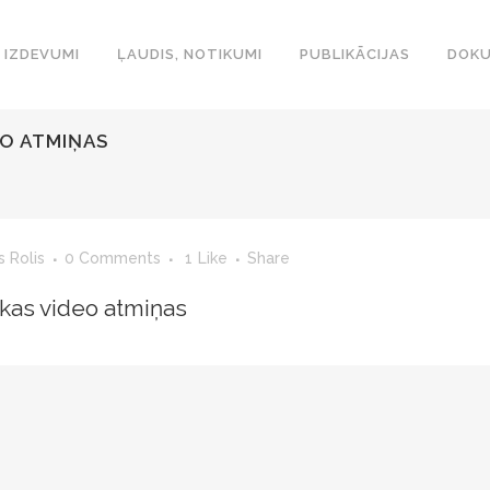
IZDEVUMI
ĻAUDIS, NOTIKUMI
PUBLIKĀCIJAS
DOKU
EO ATMIŅAS
s Rolis
0 Comments
1
Like
Share
kas video atmiņas