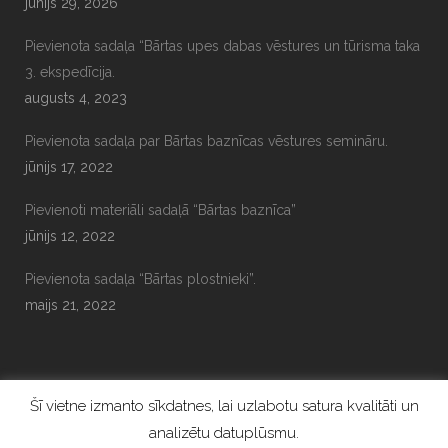
jūnijs 29, 2026
Pievienota sadaļa “Bārtas upes dabas vēstures un tūrisma taka
3. ekspedīcija.
augusts 4, 2023
Pievienota sadaļa par Bārtas baznīcas vēstures semināru.
jūnijs 17, 2022
Pievienoti materiāli sadaļā “Bārtas baznīca”
jūnijs 12, 2022
Pievienota sadaļa “Bārtas plostnieki”.
maijs 21, 2022
Šī vietne izmanto sīkdatnes, lai uzlabotu satura kvalitāti un
analizētu datuplūsmu.