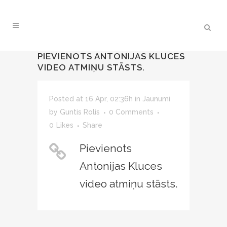
PIEVIENOTS ANTONIJAS KLUCES
VIDEO ATMIŅU STĀSTS.
Posted at 16 Apr, 02:36h
in
Jaunumi
by
Guntis Rolis
0 Comments
0
Likes
Share
Pievienots
Antonijas Kluces
video atmiņu stāsts.