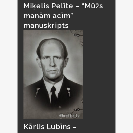
Miķelis Pelīte – “Mūžs
manām acīm”
manuskripts
Kārlis Ļubīns –