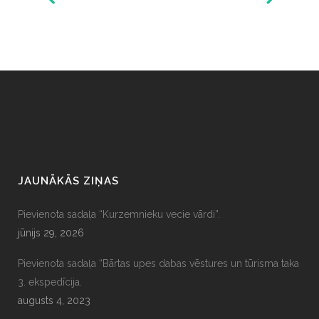
JAUNĀKĀS ZIŅAS
Pievienota sadaļa “Kurzemnieku vecie vārdi”.
jūnijs 29, 2026
Pievienota sadaļa “Bārtas upes dabas vēstures un tūrisma taka
3. ekspedīcija.
augusts 4, 2023