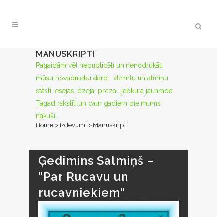
MANUSKRIPTI
Pagaidām vēl nepublicēti un nenodrukāti
mūsu novadnieku darbi- dzimtu un atmiņu
stāsti, esejas, dzeja, proza- jebkura jaunrade.
Tagad rakstīti un caur gadiem pie mums
nākuši.
Home
>
Izdevumi
>
Manuskripti
Ģedimins Salmiņš –
“Par Rucavu un
rucavniekiem”