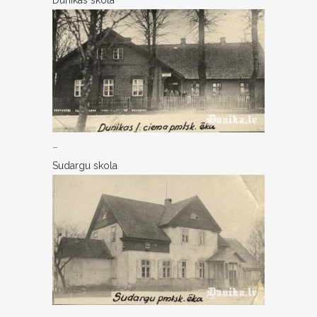
Dunikas skola
–
Sudargu skola