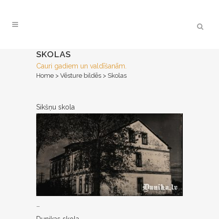
SKOLAS
Cauri gadiem un valdīšanām.
Home
>
Vēsture bildēs
>
Skolas
Sikšņu skola
–