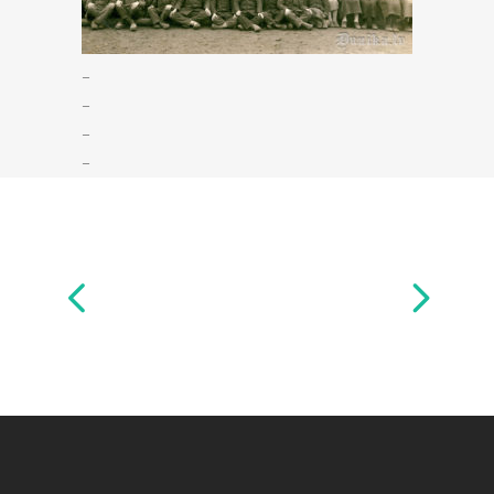
–
–
–
–