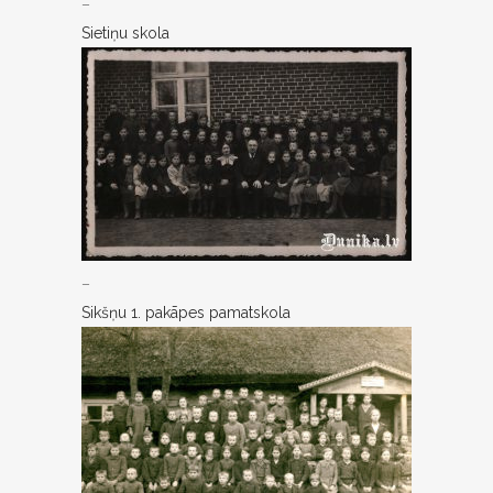
–
Sietiņu skola
–
Sikšņu 1. pakāpes pamatskola