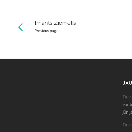
Imants Ziemelis
Previous page
JAU
Piev
vārdi
jūnij
Piev