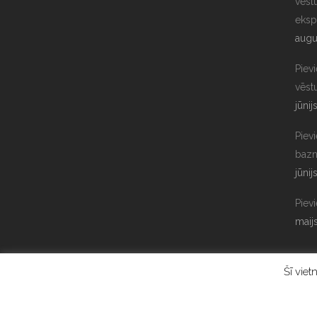
vēst
eksp
augu
Piev
vēst
jūnij
Pievi
bazn
jūnij
Pievi
maij
Šī viet