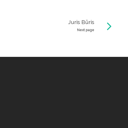
Juris Būris
Next page