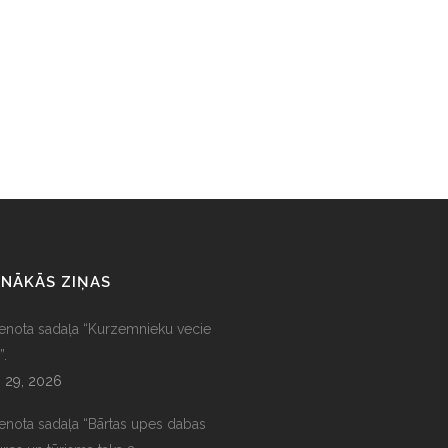
NĀKĀS ZIŅAS
ienota sadaļa “Kurzemnieku vecie
”.
s 29, 2026
ienota sadaļa “Bārtas upes dabas