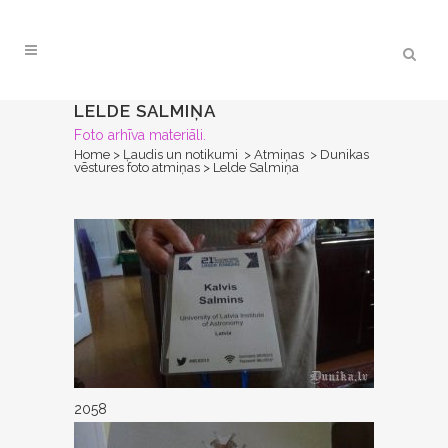
LELDE SALMIŅA
Foto arhīva materiāli.
Home
>
Ļaudis un notikumi
>
Atmiņas
>
Dunikas
vēstures foto atmiņas
>
Lelde Salmiņa
2058