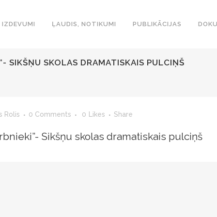
IZDEVUMI
ĻAUDIS, NOTIKUMI
PUBLIKĀCIJAS
DOKU
”- SIKŠŅU SKOLAS DRAMATISKAIS PULCIŅŠ
s Rolis
0 Comments
0
Likes
Share
rbnieki”- Sikšņu skolas dramatiskais pulciņš