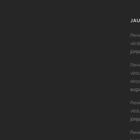
JAU
Piev
vārdi
jūnij
Piev
vēst
eksp
augu
Piev
vēst
jūnij
Pievi