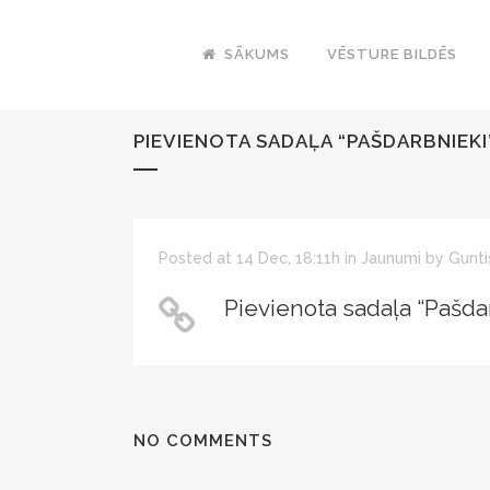
SĀKUMS
VĒSTURE BILDĒS
PIEVIENOTA SADAĻA “PAŠDARBNIEKI
Posted at 14 Dec, 18:11h
in
Jaunumi
by
Gunti
Pievienota sadaļa “Pašda
NO COMMENTS