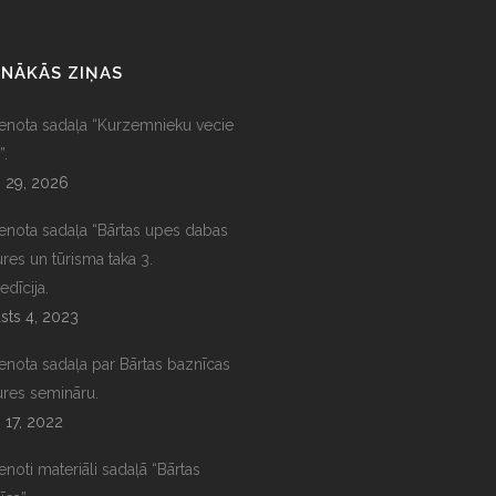
NĀKĀS ZIŅAS
ienota sadaļa “Kurzemnieku vecie
”.
s 29, 2026
ienota sadaļa “Bārtas upes dabas
ures un tūrisma taka 3.
edīcija.
sts 4, 2023
ienota sadaļa par Bārtas baznīcas
ures semināru.
s 17, 2022
enoti materiāli sadaļā “Bārtas