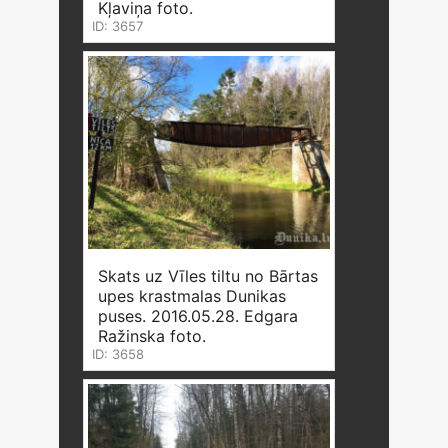
Kļaviņa foto.
ID: 3657
Skats uz Vīles tiltu no Bārtas
upes krastmalas Dunikas
puses. 2016.05.28. Edgara
Ražinska foto.
ID: 3658