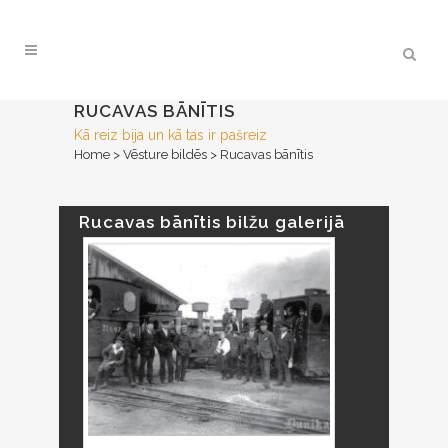
RUCAVAS BĀNĪTIS
Kā reiz bija un kā tas ir pašreiz
Home
>
Vēsture bildēs
>
Rucavas bānītis
Rucavas bānītis bilžu galerijā