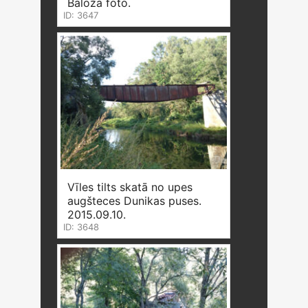
Baloža foto.
ID: 3647
Vīles tilts skatā no upes
augšteces Dunikas puses.
2015.09.10.
ID: 3648