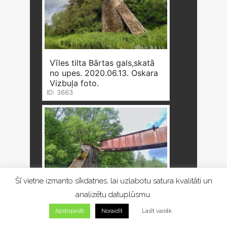
Vīles tilta Bārtas gals,skatā
no upes. 2020.06.13. Oskara
Vizbuļa foto.
ID: 3663
Šī vietne izmanto sīkdatnes, lai uzlabotu satura kvalitāti un
analizētu datuplūsmu.
Apstirpināt
Noraidīt
Lasīt vairāk
Vīles tilta Dunikas gals,