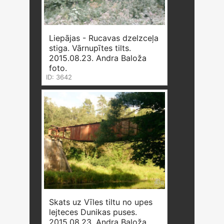
Liepājas - Rucavas dzelzceļa
stiga. Vārnupītes tilts.
2015.08.23. Andra Baloža
foto.
ID: 3642
Skats uz Vīles tiltu no upes
lejteces Dunikas puses.
2015.08.23. Andra Baloža