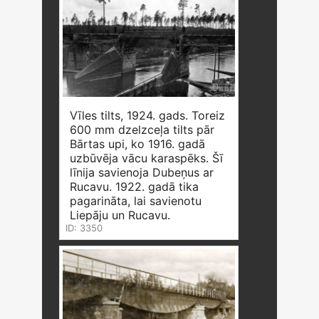
Vīles tilts, 1924. gads. Toreiz
600 mm dzelzceļa tilts pār
Bārtas upi, ko 1916. gadā
uzbūvēja vācu karaspēks. Šī
līnija savienoja Dubeņus ar
Rucavu. 1922. gadā tika
pagarināta, lai savienotu
Liepāju un Rucavu.
ID: 3350