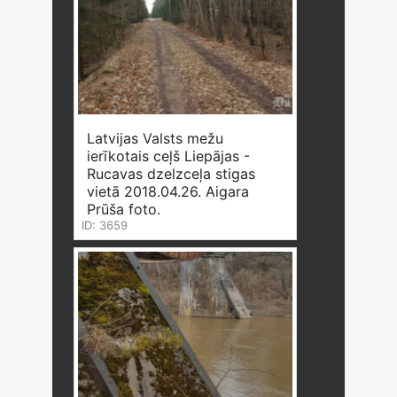
Latvijas Valsts mežu
ierīkotais ceļš Liepājas -
Rucavas dzelzceļa stigas
vietā 2018.04.26. Aigara
Prūša foto.
ID: 3659