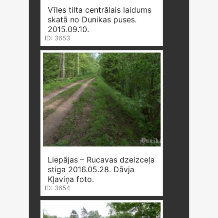
Vīles tilta centrālais laidums
skatā no Dunikas puses.
2015.09.10.
ID: 3653
Liepājas – Rucavas dzelzceļa
stiga 2016.05.28. Dāvja
Kļaviņa foto.
ID: 3654