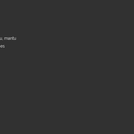
ju, mantu
ies