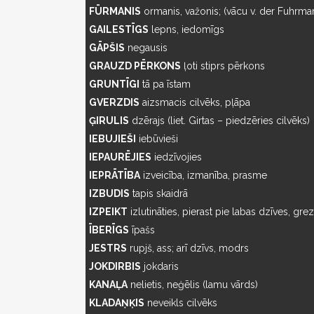
FŪRMANIS
ormanis, važonis; (vācu v. der Fuhrma
GAILESTĪGS
lepns, iedomīgs
GĀPŠIS
negausis
GRAUZD PĒRKONS
ļoti stiprs pērkons
GRUNTĪGI
tā pa īstam
GVERZDIS
aizsmacis cilvēks, pļāpa
ĢIRULIS
dzērajs (liet. Girtas – piedzēries cilvēks)
IEBUJIEŠI
iebūvieši
IEPAURĒJIES
iedzīvojies
IEPRĀTĪBA
izveicība, izmanība, prasme
IZBUDIS
tapis skaidrā
IZPEIKT
izlutināties, pierast pie labas dzīves, grez
ĪBERĪGS
īpašs
JESTRS
rupjš, ass; arī dzīvs, modrs
JOKDIRBIS
jokdaris
KANAĻA
nelietis, neģēlis (lamu vārds)
KLADAŅĶIS
neveikls cilvēks