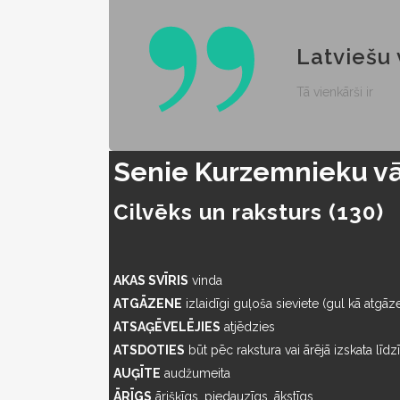
Latviešu 
Tā vienkārši ir
Senie Kurzemnieku vā
Cilvēks un raksturs (130)
AKAS SVĪRIS
vinda
ATGĀZENE
izlaidīgi guļoša sieviete (gul kā atgāz
ATSAĢĒVELĒJIES
atjēdzies
ATSDOTIES
būt pēc rakstura vai ārējā izskata līd
AUĢĪTE
audžumeita
ĀRĪGS
ārišķīgs, piedauzīgs, ākstīgs