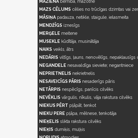
MAZIENA
bērnība, mazotne
MAZS CĒLUMS
cēlies no trūcīgas dzimtas vai ze
MĀSIŅA
padauza, netikle, staigule, ielasmeita
MENDŽĪGS
iznesīgs
MERĢELE
meitene
MUSEKLE
kūdītāja, musinātāja
NAIKS
veikls, ātrs
NEDĀRIS
viltīgs, ļauns, nenovēlīgs, nepaklausīgs 
NEGANDELE
nesavaldīga sieviete; negantniece
NEPRIETNELIS
nekrietnelis
NESAVEICĪGS PĀRIS
nesaderīgs pāris
NETĀRPIS
nespēcīgs, panīcis cilvēks
NEVĒKLIS
vārgulis, nīkulis, vāja rakstura cilvēks
NIEKUS PĒRT
pļāpāt, tenkot
NIEKU PERE
pļāpa, mēlnese, tenkotāja
NIEĶELIS
slikta rakstura cilvēks
NIEĶIS
dumiķis, muļķis
NOBUDIS
atmodies