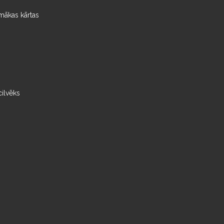
mākas kārtas
cilvēks