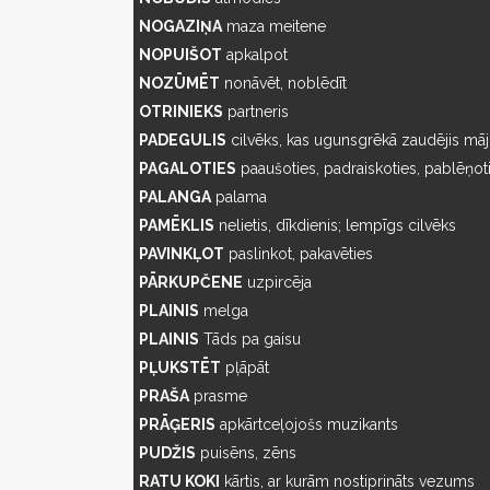
NOGAZIŅA
maza meitene
NOPUIŠOT
apkalpot
NOZŪMĒT
nonāvēt, noblēdīt
OTRINIEKS
partneris
PADEGULIS
cilvēks, kas ugunsgrēkā zaudējis mā
PAGALOTIES
paaušoties, padraiskoties, pablēņot
PALANGA
palama
PAMĒKLIS
nelietis, dīkdienis; lempīgs cilvēks
PAVINKĻOT
paslinkot, pakavēties
PĀRKUPČENE
uzpircēja
PLAINIS
melga
PLAINIS
Tāds pa gaisu
PĻUKSTĒT
pļāpāt
PRAŠA
prasme
PRĀĢERIS
apkārtceļojošs muzikants
PUDŽIS
puisēns, zēns
RATU KOKI
kārtis, ar kurām nostiprināts vezums