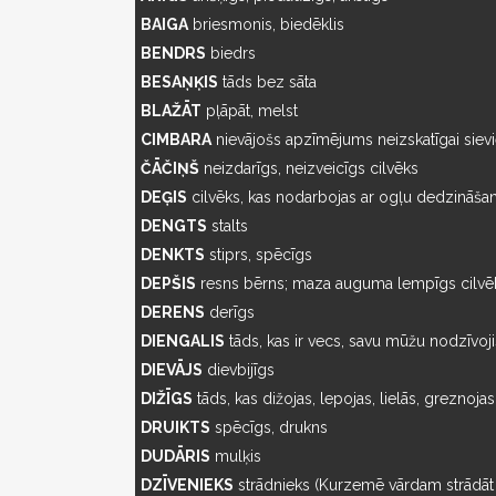
BAIGA
briesmonis, biedēklis
BENDRS
biedrs
BESAŅĶIS
tāds bez sāta
BLAŽĀT
pļāpāt, melst
CIMBARA
nievājošs apzīmējums neizskatīgai sievi
ČĀČIŅŠ
neizdarīgs, neizveicīgs cilvēks
DEĢIS
cilvēks, kas nodarbojas ar ogļu dedzināša
DENGTS
stalts
DENKTS
stiprs, spēcīgs
DEPŠIS
resns bērns; maza auguma lempīgs cilvē
DERENS
derīgs
DIENGALIS
tāds, kas ir vecs, savu mūžu nodzīvoji
DIEVĀJS
dievbijīgs
DIŽĪGS
tāds, kas dižojas, lepojas, lielās, greznojas
DRUIKTS
spēcīgs, drukns
DUDĀRIS
mulķis
DZĪVENIEKS
strādnieks (Kurzemē vārdam strādāt 