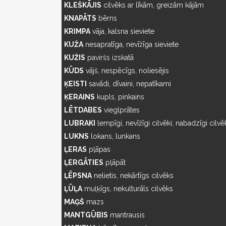
KLEŠKĀJIS
cilvēks ar līkām, greizām kājām
KNAPĀTS
bērns
KRIMPA
vāja, kalsna sieviete
KUŽA
nesapratīga, nevīžīga sieviete
KUŽIS
paviršs izskatā
KŪDS
vājš, nespēcīgs, noliesējis
ĶEISTI
savādi, dīvaini, nepatīkami
ĶERAINS
kupls, pinkains
LĒTDABES
vieglprātes
LUBRAKI
lempīgi, nevīžīgi cilvēki; nabadzīgi cilvē
LUKNS
lokans, lunkans
ĻERAS
pļāpas
ĻERGĀTIES
pļāpāt
ĻĒPSNA
nelietis, nekārtīgs cilvēks
ĻŪĻA
muļķīgs, nekulturāls cilvēks
MAĢŠ
mazs
MANTGŪBIS
mantrausis