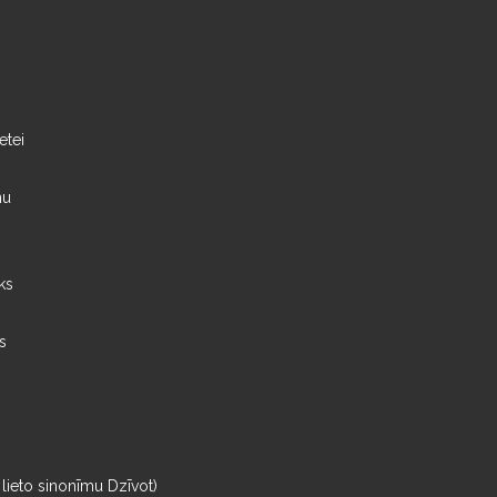
etei
nu
ks
s
lieto sinonīmu Dzīvot)