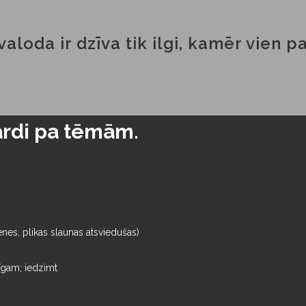
valoda ir dzīva tik ilgi, kamēr vien 
rdi pa tēmām.
enes, plikas slaunas atsviedušas)
zīgam; iedzimt