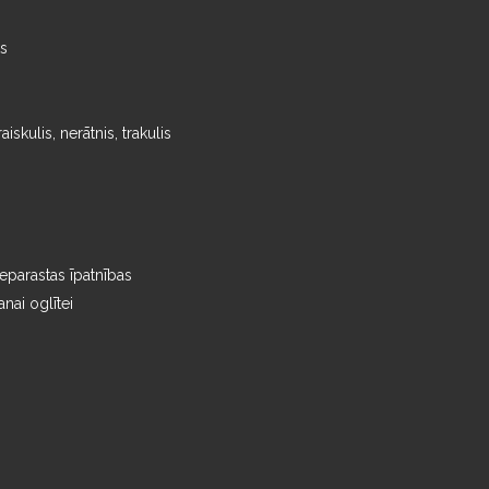
ks
iskulis, nerātnis, trakulis
parastas īpatnības
anai oglītei