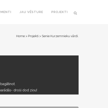
MENTI
JAU VĒSTURE
PROJEKTI
Home
>
Projekti
>
Senie Kurzemnieku vārdi.
 bagātinot.
parādās- droši dod ziņu!