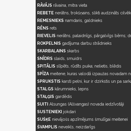
RĀVĀJS
rāvaina, mitra vieta
REBETE
nerātns, trokšņains, slikti audzināts cilvē
REMESNIEKS
namdaris, galdnieks
RĒNS
rets
RIEVELIS
nerātns, palaidnīgs, pārgalvīgs bērns; dra
ROKPELNIS
gadījuma darbu strādnieks
SKARBALAINS
skarbs
SNĪDRS
slaids, smuidrs
SPITĀLIS
slīpēts, rūdīts puika; nelietis, blēdis
SPĪŽA
meitene, kuras valodā izpaužas novadam ne
SPRUKSTIS
karsti pelni, kur ir dzirkstis un pa sark
STALGS
kārumnieks, lepns
STAĻĢIS
gardēdis
SUITI
Alsungas (Alšvangas) novada iedzīvotāji
SUSTENIEKI
jokdari
SUŠĶE
nievājošs apzīmējums šmulīgai meitenei
Š
VAMPLIS
neveikls, neizdarīgs