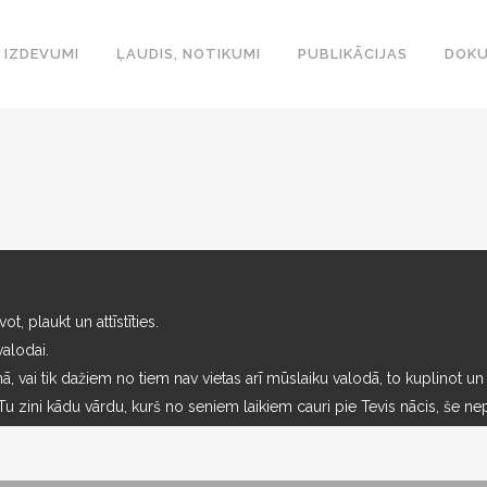
IZDEVUMI
ĻAUDIS, NOTIKUMI
PUBLIKĀCIJAS
DOKU
t, plaukt un attīstīties.
valodai.
ā, vai tik dažiem no tiem nav vietas arī mūslaiku valodā, to kuplinot un
 zini kādu vārdu, kurš no seniem laikiem cauri pie Tevis nācis, še ne