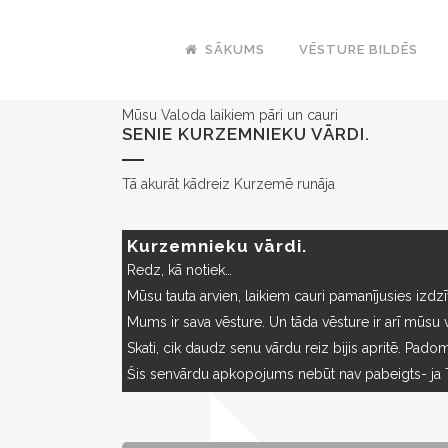
SĀKUMS
VĒSTURE BILDĒS
Mūsu Valoda laikiem pāri un cauri
SENIE KURZEMNIEKU VĀRDI.
Tā akurāt kādreiz Kurzemē runāja
Kurzemnieku vārdi.
Redz, kā notiek…
Mūsu tauta arvien, laikiem cauri pamanījusies izdzīvo
Mums ir sava vēsture. Un tāda vēsture ir arī mūsu 
Skati, cik daudz senu vārdu reiz bijis apritē. Padom
Šis senvārdu apkopojums nebūt nav pabeigts- ja Tu