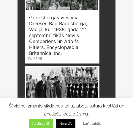
Godesbergas viesnīca
Dreesen Bad Badesbergā,
Vācijā, kur 1938. gada 22.
septembrī tikās Nevils
Čemberlens un Ādolfs
Hitlers. Encyclopædia
Britannica, Inc.
ID: 5106
Šī vietne izmanto sīkdatnes, lai uzlabotu satura kvalitāti un
analizētu datuplūsmu.
Apstirpināt
Noraidīt
Lasīt vairāk
Vācijas kanclers Ādolfs