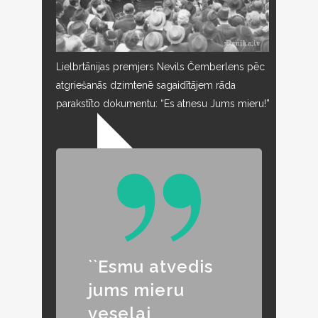
Lielbrtānijas premjers Nevils Čemberlens pēc
atgriešanās dzimtenē sagaidītājem rāda
parakstīto dokumentu: “Es atnesu Jums mieru!”
``Esmu atvedis
jums mieru
veselai