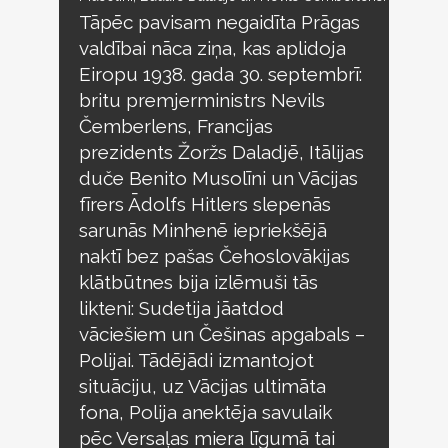
Tāpēc pavisam negaidīta Prāgas
valdībai nāca ziņa, kas aplidoja
Eiropu 1938. gada 30. septembrī:
britu premjerministrs Nevils
Čemberlens, Francijas
prezidents Žoržs Daladjē, Itālijas
duče Benito Musolīni un Vācijas
fīrers Ādolfs Hitlers slepenās
sarunās Minhenē iepriekšējā
naktī bez pašas Čehoslovākijas
klātbūtnes bija izlēmuši tās
likteni: Sudetija jāatdod
vāciešiem un Češinas apgabals –
Polijai. Tādējādi izmantojot
situāciju, uz Vācijas ultimāta
fona, Polija anektēja savulaik
pēc Versaļas miera līgumā tai