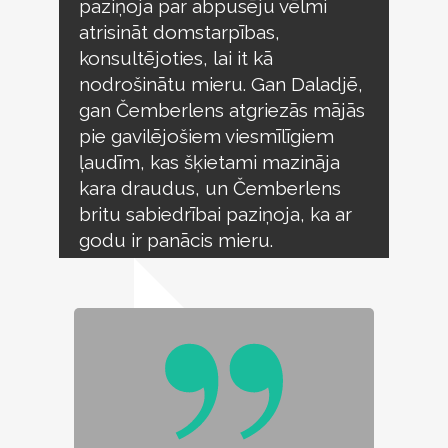
paziņoja par abpusēju vēlmi
atrisināt domstarpības,
konsultējoties, lai it kā
nodrošinātu mieru. Gan Daladjē,
gan Čemberlens atgriezās mājās
pie gavilējošiem viesmīlīgiem
ļaudīm, kas šķietami mazināja
kara draudus, un Čemberlens
britu sabiedrībai paziņoja, ka ar
godu ir panācis mieru.