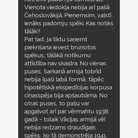
Vienota viedokļa nebija arī pašā
Čehoslovākijā. Pieņemsim, valstī
ienāks padomju spēki. Kas notiks
tālāk?
Pat tad, ja tiktu saņemt
piekrišana ievest bruņotos
spēkus, tālākā notikumu
attīstība nav skaidra. No vienas
puses, Sarkanā armija tobrīd
nebija īpaši labā formā, tāpēc
hipotētiskā ekspedīcijas korpusa
cīņasspēja bija apšaubāma. No
otras puses, to pašu var
apgalvot arī par vērmahtu 1938.
gadā – tolaik Vācijas armijā vēl
nebija redzams draudīgais
spēks, ko tā demonstrēja 1941.