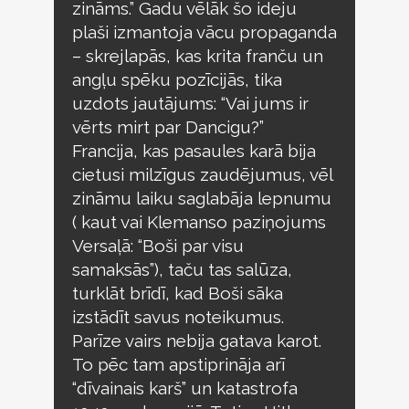
zināms.” Gadu vēlāk šo ideju
plaši izmantoja vācu propaganda
– skrejlapās, kas krita franču un
angļu spēku pozīcijās, tika
uzdots jautājums: “Vai jums ir
vērts mirt par Dancigu?”
Francija, kas pasaules karā bija
cietusi milzīgus zaudējumus, vēl
zināmu laiku saglabāja lepnumu
( kaut vai Klemanso paziņojums
Versaļā: “Boši par visu
samaksās”), taču tas salūza,
turklāt brīdī, kad Boši sāka
izstādīt savus noteikumus.
Parīze vairs nebija gatava karot.
To pēc tam apstiprināja arī
“dīvainais karš” un katastrofa