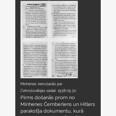
Minhenes vienošanās par
Čehoslovākijas sadali. 1938.09.30.
Pirms došanās prom no
Minhenes Čemberlens un Hitlers
parakstīja dokumentu, kurā