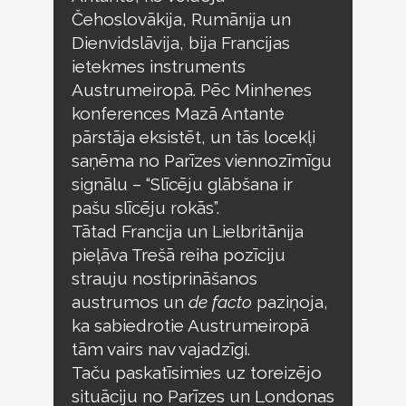
Čehoslovākija, Rumānija un
Dienvidslāvija, bija Francijas
ietekmes instruments
Austrumeiropā. Pēc Minhenes
konferences Mazā Antante
pārstāja eksistēt, un tās locekļi
saņēma no Parīzes viennozīmīgu
signālu – “Slīcēju glābšana ir
pašu slīcēju rokās”.
Tātad Francija un Lielbritānija
pieļāva Trešā reiha pozīciju
strauju nostiprināšanos
austrumos un
de facto
paziņoja,
ka sabiedrotie Austrumeiropā
tām vairs nav vajadzīgi.
Taču paskatīsimies uz toreizējo
situāciju no Parīzes un Londonas