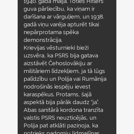
1940. gada maijā. Toties Hitlers
guva pārliecību, ka viņam ir
darīšana ar vārguļiem, un 1938.
gadā viņu varēja apturēt tikai
nepārprotama spēka
demonstrācija.
Krievijas vēsturnieki bieži
uzsvēra, ka PSRS bija gatava
aizstāvēt Čehoslovākiju ar
militāriem līdzekļiem, ja tā lūgs
palīdzību un Polija vai Rumānija
nodrošinās iespēju ievest
karaspēkus. Protams, šajā
aspektā bija pārāk daudz “ja”.
Abas sanitārā kordona tranzīta
valstis PSRS neuzticējās, un
Polija pat atklāti paziņoja, ka
notrieks padomju lidmašīnas.