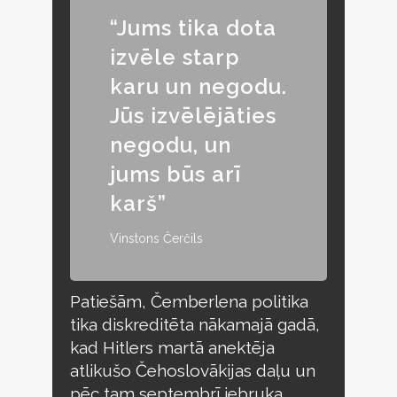
“Jums tika dota
izvēle starp
karu un negodu.
Jūs izvēlējāties
negodu, un
jums būs arī
karš”
Vinstons Čerčils
Patiešām, Čemberlena politika
tika diskreditēta nākamajā gadā,
kad Hitlers martā anektēja
atlikušo Čehoslovākijas daļu un
pēc tam septembrī iebruka