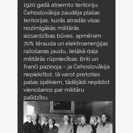
1920 gadā atņemto teritoriju.
Čehoslovākija zaudēja plašas
teritorijas, kurās atradās visas
nozīmīgākās militārās
aizsardzības būves, apmēram
70% tērauda un elektroenerģijas
ražošanas jaudu, lielākā daļa
militārās rūpniecības. Briti un
franči paziņoja – ja Čehoslovākija
nepiekrītot, tā varot pretoties
pašas spēkiem, tādējādi nepildot
vienošanos par militāru
palīdzību.