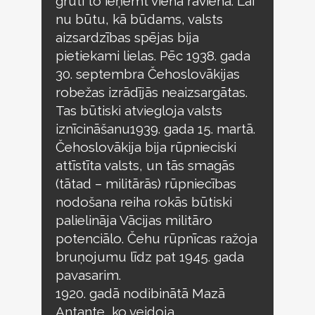
grūti to ieņemt vienā rāvienā. Lai
nu būtu, kā būdams, valsts
aizsardzības spējas bija
pietiekami lielas. Pēc 1938. gada
30. septembra Čehoslovākijas
robežas izrādījās neaizsargātas.
Tas būtiski atviegloja valsts
iznīcināšanu1939. gada 15. martā.
Čehoslovākija bija rūpnieciski
attīstīta valsts, un tās smagās
(tātad – militārās) rūpniecības
nodošana reiha rokās būtiski
palielināja Vācijas militāro
potenciālo. Čehu rūpnīcas ražoja
bruņojumu līdz pat 1945. gada
pavasarim.
1920. gadā nodibinātā Mazā
Antante, ko veidoja