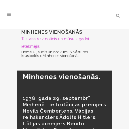
MINHENES VIENOŠANĀS
Tas viss reiz noticis un mūsu tagadni
ietekmējis
Home
>
Ļaudis un notikumi
>
Vēstures
krustcelēs
>
Minhenes vienošanās
Minhenes vienošanās.
1938. gada 29. septembrī
Minhenē Lielbritānijas premjers
Nevils Čemberlens, Vācijas
reihskanclers Ādolfs Hitlers,
Itālijas premjers Benito