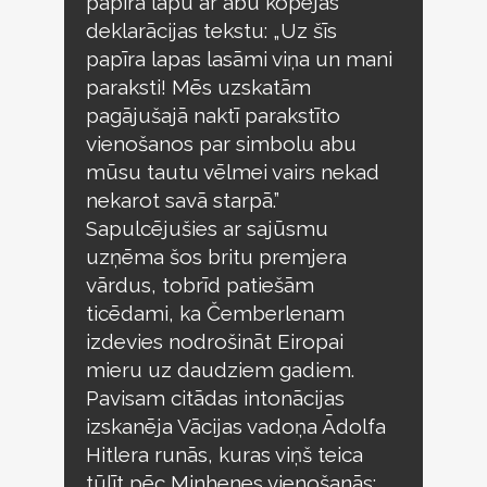
papīra lapu ar abu kopējās
deklarācijas tekstu: „Uz šīs
papīra lapas lasāmi viņa un mani
paraksti! Mēs uzskatām
pagājušajā naktī parakstīto
vienošanos par simbolu abu
mūsu tautu vēlmei vairs nekad
nekarot savā starpā.”
Sapulcējušies ar sajūsmu
uzņēma šos britu premjera
vārdus, tobrīd patiešām
ticēdami, ka Čemberlenam
izdevies nodrošināt Eiropai
mieru uz daudziem gadiem.
Pavisam citādas intonācijas
izskanēja Vācijas vadoņa Ādolfa
Hitlera runās, kuras viņš teica
tūlīt pēc Minhenes vienošanās: