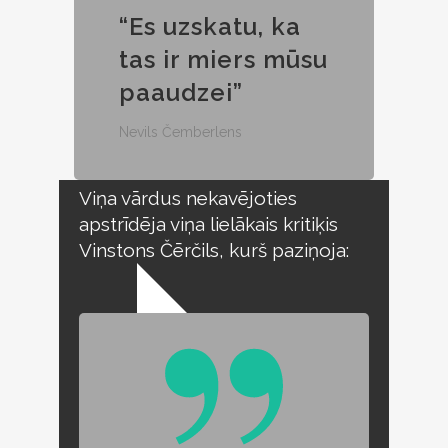
“Es uzskatu, ka
tas ir miers mūsu
paaudzei”
Nevils Čemberlens
Viņa vārdus nekavējoties
apstrīdēja viņa lielākais kritiķis
Vinstons Čērčils, kurš paziņoja: