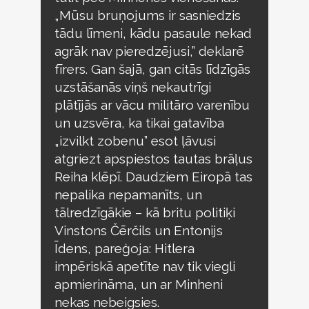
„Mūsu bruņojums ir sasniedzis
tādu līmeni, kādu pasaule nekad
agrāk nav pieredzējusi,” deklarē
fīrers. Gan šajā, gan citās līdzīgās
uzstāšanās viņš nekautrīgi
plātījās ar vācu militāro varenību
un uzsvēra, ka tikai gatavība
„izvilkt zobenu” esot ļāvusi
atgriezt apspiestos tautas brāļus
Reiha klēpī. Daudziem Eiropā tas
nepalika nepamanīts, un
tālredzīgākie – kā britu politiķi
Vinstons Čērčils un Entonijs
Īdens, pareģoja: Hitlera
impēriskā apetīte nav tik viegli
apmierināma, un ar Minheni
nekas nebeigsies.