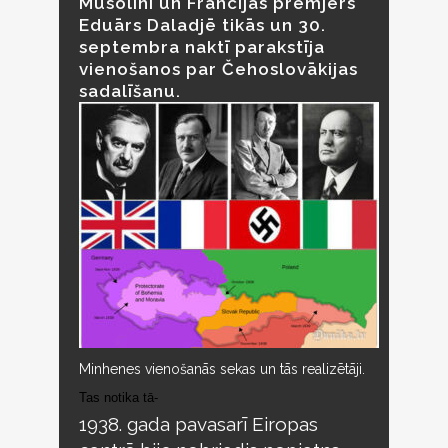
Musolīni un Francijas premjers
Eduārs Daladjē tikās un 30.
septembra naktī parakstīja
vienošanos par Čehoslovākijas
sadalīšanu.
Minhenes vienošanās sekas un tās realizētāji.
Tas notika tā-
1938. gada pavasarī Eiropas