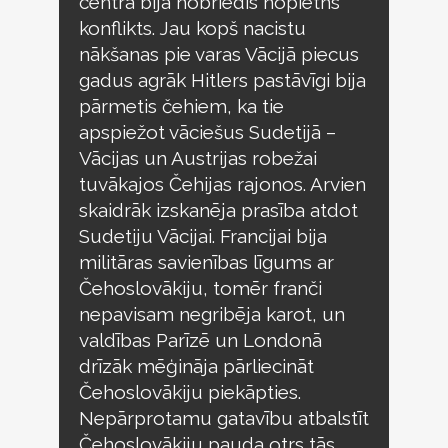
centrā bija nobriedis nopietns
konflikts. Jau kopš nacistu
nākšanas pie varas Vācijā piecus
gadus agrāk Hitlers pastāvīgi bija
pārmetis čehiem, ka tie
apspiežot vāciešus Sudetijā –
Vācijas un Austrijas robežai
tuvākajos Čehijas rajonos. Arvien
skaidrāk izskanēja prasība atdot
Sudetiju Vācijai. Francijai bija
militāras savienības līgums ar
Čehoslovākiju, tomēr franči
nepavisam negribēja karot, un
valdības Parīzē un Londonā
drīzāk mēģināja pārliecināt
Čehoslovākiju piekāpties.
Nepārprotamu gatavību atbalstīt
Čehoslovākiju pauda otrs tās