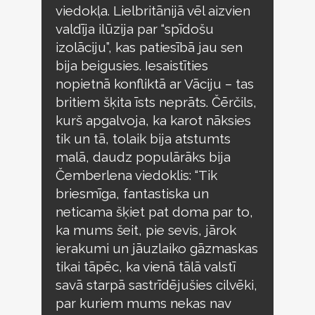
viedokļa. Lielbritānijā vēl aizvien
valdīja ilūzija par “spīdošu
izolāciju”, kas patiesībā jau sen
bija beigusies. Iesaistīties
nopietnā konfliktā ar Vāciju – tas
britiem šķita īsts neprāts. Čērčils,
kurš apgalvoja, ka karot nāksies
tik un tā, tolaik bija atstumts
malā, daudz populārāks bija
Čemberlena viedoklis: “Tik
briesmīga, fantastiska un
neticama šķiet pat doma par to,
ka mums šeit, pie sevis, jārok
ierakumi un jāuzlaiko gāzmaskas
tikai tāpēc, ka vienā tālā valstī
savā starpā sastrīdējušies cilvēki,
par kuriem mums nekas nav