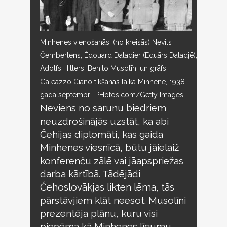
Minhenes vienošanās: (no kreisās) Nevils
Čemberlens, Édouard Daladier (Eduārs Daladjē),
Ādolfs Hitlers, Benito Musolīni un grāfs
Galeazzo Ciano tikšanās laikā Minhenē, 1938.
gada septembrī. PHotos.com/Getty Images
Neviens no sarunu biedriem
neuzdrošinājās uzstāt, ka abi
Čehijas diplomāti, kas gaida
Minhenes viesnīcā, būtu jāielaiž
konferenču zālē vai jāapspriežas
darba kārtībā. Tādējādi
Čehoslovākjas likten lēma, tās
pārstāvjiem klāt neesot. Musolīni
prezentēja plānu, kuru visi
pieņēma kā Minhenes līgumu.