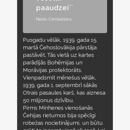
paaudzei``
Nevils Čemberlens
Pusgadu vēlāk, 1939. gada 15.
martā Čehoslovākija pārstāja
pastāvēt. Tās vietā uz kartes
parādījās Bohēmijas un
Morāvijas protektorāts.
Vienpadsmit mēnešus vēlāk,
1939. gada 1. septembrī sākās
Otrais pasaules karš, kas aiznesa
50 miljonus dzīvību.
Pirms Minhenes vienošanās
Čehijas rietumos bija spēcīgi
robežas nocietinājumi, un būtu