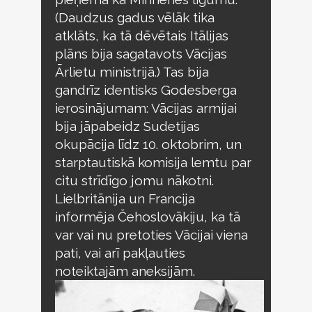
(Daudzus gadus vēlāk tika
atklāts, ka tā dēvētais Itālijas
plāns bija sagatavots Vācijas
Ārlietu ministrijā.) Tas bija
gandrīz identisks Godesberga
ierosinājumam: Vācijas armijai
bija jāpabeidz Sudetijas
okupācija līdz 10. oktobrim, un
starptautiskā komisija lemtu par
citu strīdīgo jomu nākotni.
Lielbritānija un Francija
informēja Čehoslovākiju, ka tā
var vai nu pretoties Vācijai viena
pati, vai arī pakļauties
noteiktajām aneksijām.