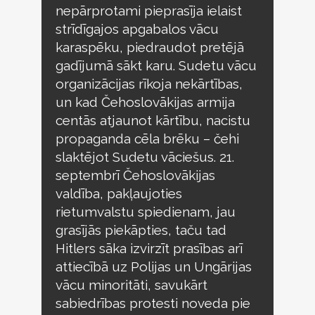
nepārprotami pieprasīja ielaist
strīdīgajos apgabalos vācu
karaspēku, piedraudot pretējā
gadījumā sākt karu. Sudetu vācu
organizācijas rīkoja nekārtības,
un kad Čehoslovākijas armija
centās atjaunot kārtību, nacistu
propaganda cēla brēku – čehi
slaktējot Sudetu vāciešus. 21.
septembrī Čehoslovākijas
valdība, pakļaujoties
rietumvalstu spiedienam, jau
grasījās piekāpties, taču tad
Hitlers sāka izvirzīt prasības arī
attiecībā uz Polijas un Ungārijas
vācu minoritāti, savukārt
sabiedrības protesti noveda pie