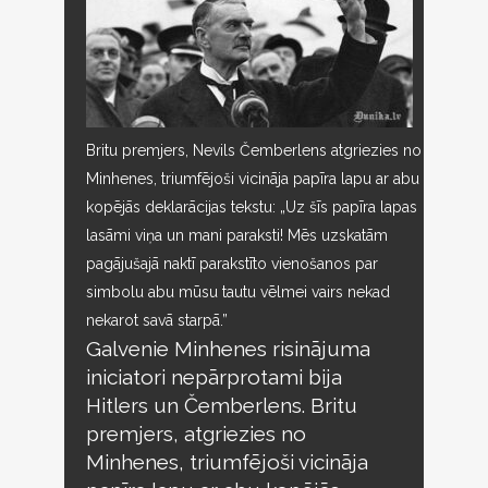
Britu premjers, Nevils Čemberlens atgriezies no
Minhenes, triumfējoši vicināja papīra lapu ar abu
kopējās deklarācijas tekstu: „Uz šīs papīra lapas
lasāmi viņa un mani paraksti! Mēs uzskatām
pagājušajā naktī parakstīto vienošanos par
simbolu abu mūsu tautu vēlmei vairs nekad
nekarot savā starpā.”
Galvenie Minhenes risinājuma
iniciatori nepārprotami bija
Hitlers un Čemberlens. Britu
premjers, atgriezies no
Minhenes, triumfējoši vicināja