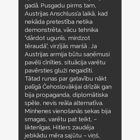
gadā. Pusgadu pirms tam,
Austrijas Anschluss’a laikā, kad
nekāda pretestība netika
demonstrēta, vācu tehnika
“dārdot ugunīs, mirdzot
tēraudā”, virzījās maršā . Ja
Austrijas armija būtu saņēmusi
pavēli cīnīties, situācija varētu
pavērsties gluži negaidīti.
Tātad runas par gatavību nākt
palīgā Čehoslovākijai drīzāk gan
bija propaganda, diplomātiska
spēle, nevis reāla alternatīva.
Minhenes vienošanās sekas bija
smagas, varētu pat teikt, –
liktenīgas. Hitlers zaudēja
jebkādu mēra sajūtu – viņš,