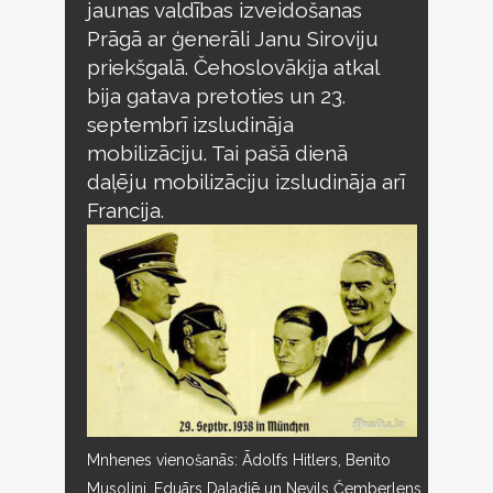
jaunas valdības izveidošanas
Prāgā ar ģenerāli Janu Siroviju
priekšgalā. Čehoslovākija atkal
bija gatava pretoties un 23.
septembrī izsludināja
mobilizāciju. Tai pašā dienā
daļēju mobilizāciju izsludināja arī
Francija.
Mnhenes vienošanās: Ādolfs Hitlers, Benito
Musolini, Eduārs Daladjē un Nevils Čemberlens.