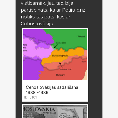
visticamāk, jau tad bija
pārliecināts, ka ar Poliju drīz
notiks tas pats, kas ar
Čehoslovākiju.
Čehoslovākijas sadalīšana
1938 -1939.
ID: 5101