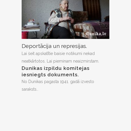
Deportācija un represijas.
Lai šeit apskatītie baisie notikumi nekad
neatkārtotos. Lai pieminam neaizmirstam.
Dunikas izpildu komitejas
iesniegts dokuments.
No Dunikas pagasta 1941. gadā izvesto
saraksts..