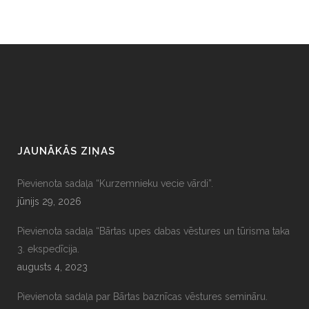
JAUNĀKĀS ZIŅAS
Pievienota sadaļa “Kurzemnieku vecie vārdi”.
jūnijs 29, 2026
Pievienota sadaļa “Bārtas upes dabas vēstures un tūrisma taka
3. ekspedīcija.
augusts 4, 2023
Pievienota sadaļa par Bārtas baznīcas vēstures semināru.