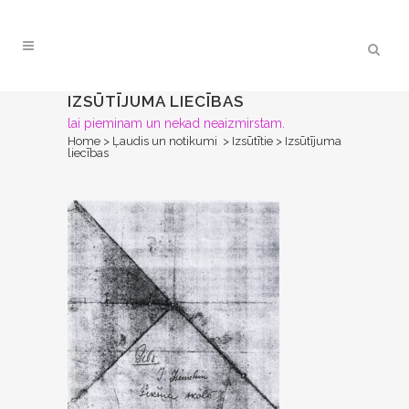
IZSŪTĪJUMA LIECĪBAS
lai pieminam un nekad neaizmirstam.
Home
>
Ļaudis un notikumi
>
Izsūtītie
>
Izsūtījuma
liecības