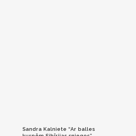
Sandra Kalniete “Ar balles
kurpēm Sibīrijas sniegos” .