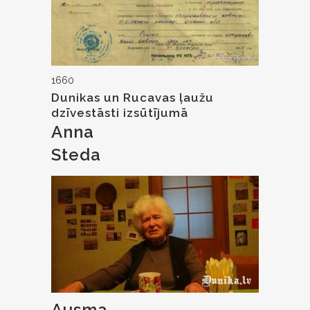
1660
Dunikas un Rucavas ļaužu
dzīvestāsti izsūtījumā
Anna
Steda
Ausma