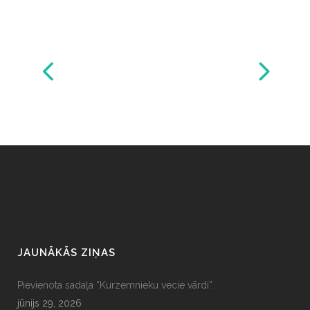
JAUNĀKĀS ZIŅAS
Pievienota sadaļa “Kurzemnieku vecie vārdi”.
jūnijs 29, 2026