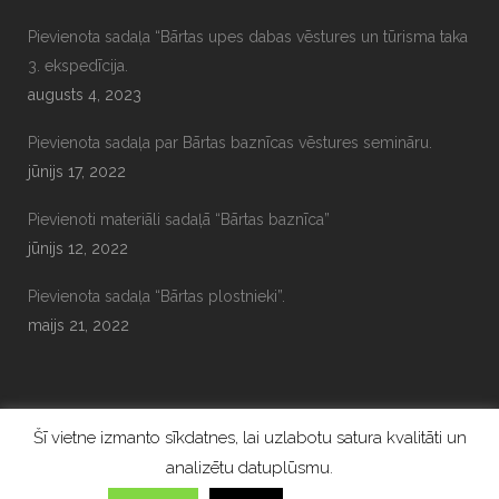
Pievienota sadaļa “Bārtas upes dabas vēstures un tūrisma taka
3. ekspedīcija.
augusts 4, 2023
Pievienota sadaļa par Bārtas baznīcas vēstures semināru.
jūnijs 17, 2022
Pievienoti materiāli sadaļā “Bārtas baznīca”
jūnijs 12, 2022
Pievienota sadaļa “Bārtas plostnieki”.
maijs 21, 2022
Šī vietne izmanto sīkdatnes, lai uzlabotu satura kvalitāti un
analizētu datuplūsmu.