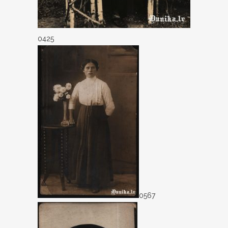
0425
0567