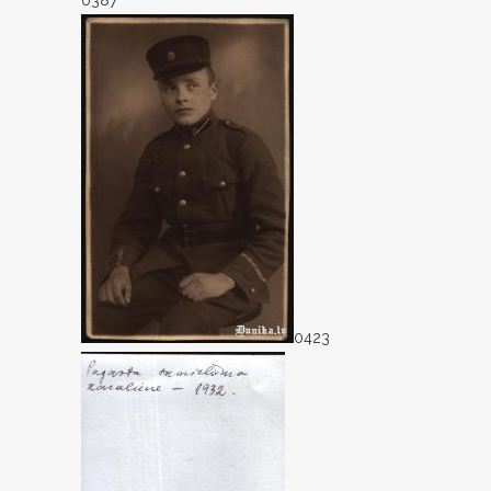
0387
0423