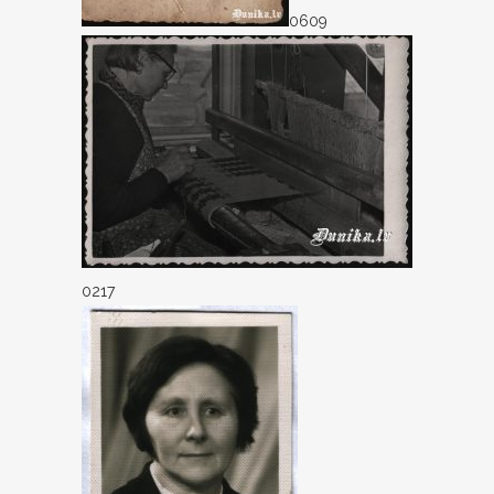
0609
0217