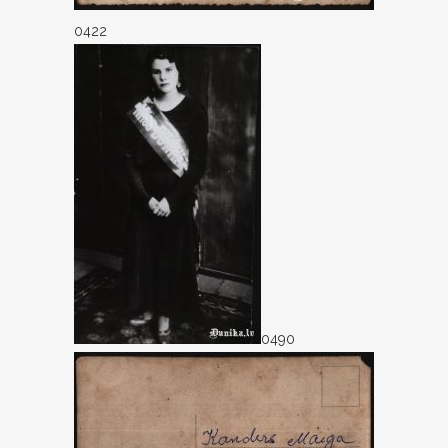
0422
0490