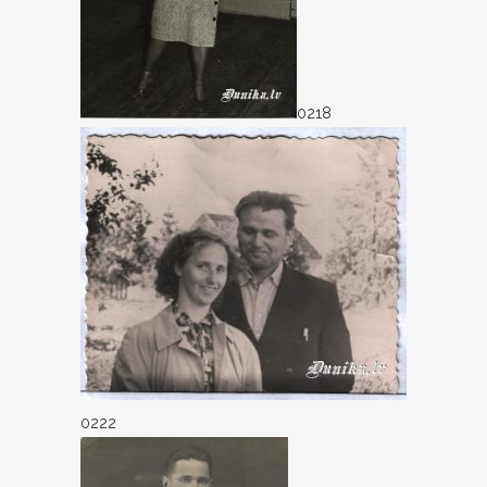
0218
0222