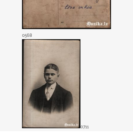
0568
0711