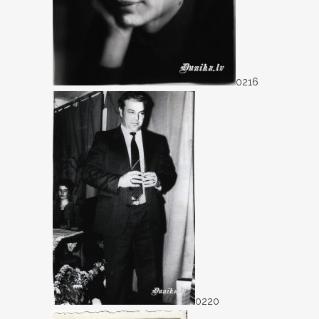
0216
0220