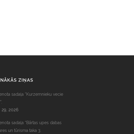
NĀKĀS ZIŅAS
ienota sadaļa “Kurzemnieku vecie
”.
s 29, 2026
ienota sadaļa “Bārtas upes dabas
ures un tūrisma taka 3.