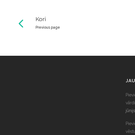
Kori
Previous page
JAU
Piev
vārdi
jūnij
Piev
vēst