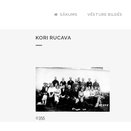
SĀKUMS
VĒSTURE BILDĒS
KORI RUCAVA
0355