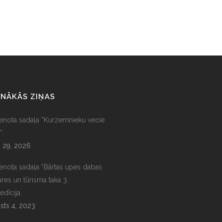
NĀKĀS ZIŅAS
ienota sadaļa “Kurzemnieku vecie
”.
s 29, 2026
ienota sadaļa “Bārtas upes dabas
ures un tūrisma taka 3.
edīcija.
sts 4, 2023