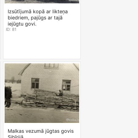
Izsūtījumā kopā ar likteņa
biedriem, pajūgs ar tajā
iejūgtu govi.
ID: 81
Malkas vezumā jūgtas govis
Sibīrijā.