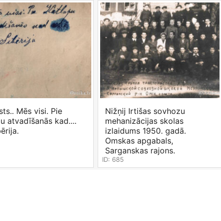
ts.. Mēs visi. Pie
Nižņij Irtišas sovhozu
u atvadīšanās kad....
mehanizācijas skolas
ērija.
izlaidums 1950. gadā.
Omskas apgabals,
Sarganskas rajons.
ID: 685