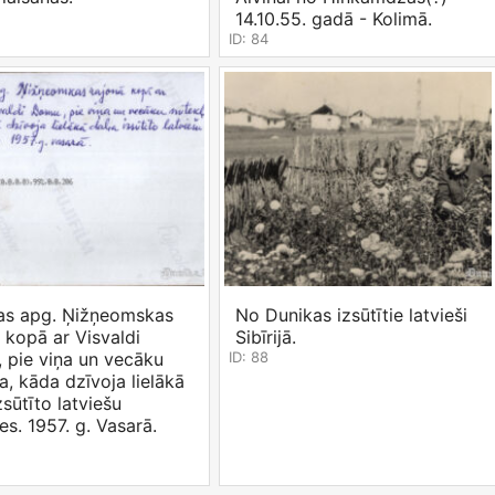
14.10.55. gadā - Kolimā.
ID: 84
s apg. Ņižņeomskas
No Dunikas izsūtītie latvieši
 kopā ar Visvaldi
Sibīrijā.
 pie viņa un vecāku
ID: 88
a, kāda dzīvoja lielākā
zsūtīto latviešu
s. 1957. g. Vasarā.