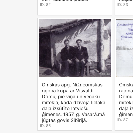
ID: 82
ID: 83
Omskas apg. Ņižņeomskas
Omska
rajonā kopā ar Visvaldi
rajonā
Domu, pie viņa un vecāku
Domu,
mitekļa, kāda dzīvoja lielākā
mitekļ
daļa izsūtīto latviešu
daļa i
ģimenes. 1957. g. Vasarā.mā
ģimene
jūgtas govis Sibīrijā.
ID: 87
ID: 86