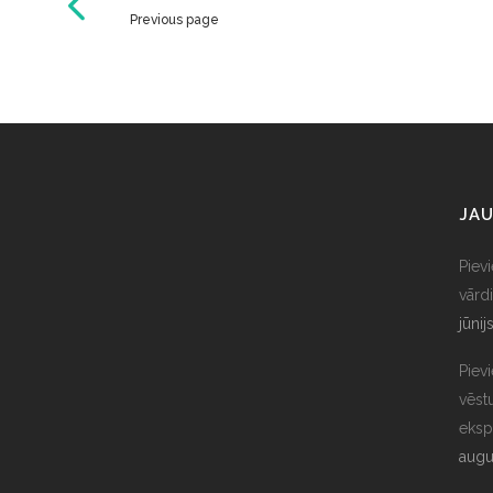
Previous page
JAU
Piev
vārdi
jūnij
Piev
vēst
eksp
augu