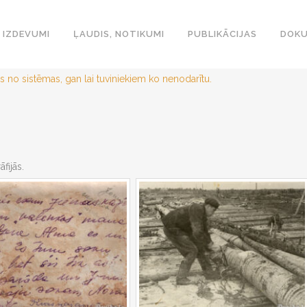
IZDEVUMI
ĻAUDIS, NOTIKUMI
PUBLIKĀCIJAS
DOKU
s no sistēmas, gan lai tuviniekiem ko nenodarītu.
fijās.