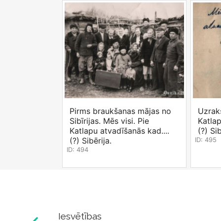
Pirms braukšanas mājas no
Uzraks
Sibīrijas. Mēs visi. Pie
Katlap
Katlapu atvadīšanās kad....
(?) Sib
(?) Sibērija.
ID: 495
ID: 494
Iesvētības