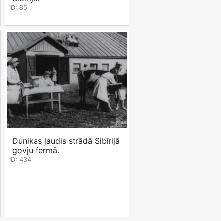
ID: 85
Dunikas ļaudis strādā Sibīrijā
govju fermā.
ID: 434