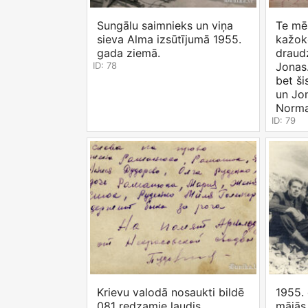
Sungālu saimnieks un viņa
Te mē
sieva Alma izsūtījumā 1955.
kažok
gada ziemā.
draud
ID: 78
Jonas.
bet ši
un Jo
Normam
ID: 79
Krievu valodā nosaukti bildē
1955.
081 redzamie ļaudis.
mājās 