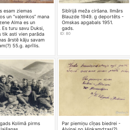
s esam ziemas
Sibīrijā meža ciršana. Ilmārs
os un “vaļenkos” mana
Blauzde 1949. g deportēts -
zene Alma es un
Omskas apgabals 1951.
 Es turu savu Duksi,
gads.
s tik asti vien parāda
ID: 80
nas ārstē kāju savam
(?) 55.g. aprīlis.
 gads Kolimā pirms
Par piemiņu cīņas biedrei -
laišanas.
Alvinai no Hinkamdzas(?)