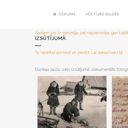
SĀKUMS
VĒSTURE BILDĒS
Gadiem par to nerunāja, pat nepieminēja, gan bailē
IZSŪTĪJUMĀ
To nedrīkst aizmirst un piedot. Lai nekad vairs tā.
Dunikas ļaužu ceļš izsūtījumā, dokumentēts fotogrā