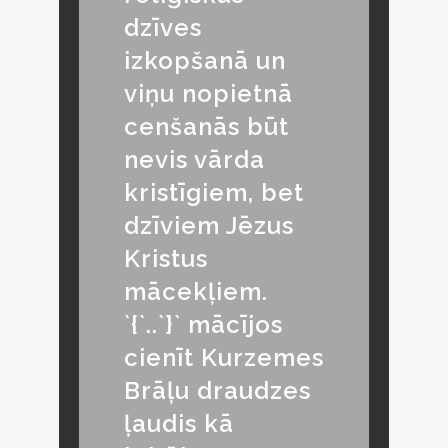
dzīves
izkopšanā un
viņu nopietnā
cenšanās būt
nevis vārda
kristīgiem, bet
dzīviem Jēzus
Kristus
mācekļiem.
`{`..`}` mācījos
cienīt Kurzemes
Brāļu draudzes
ļaudis kā