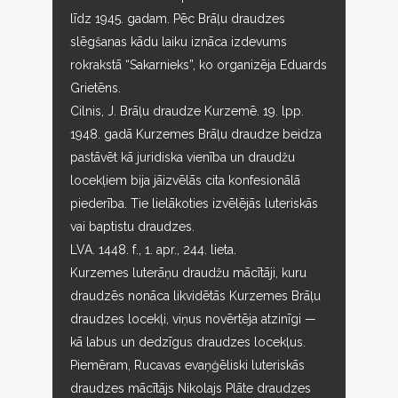
līdz 1945. gadam. Pēc Brāļu draudzes
slēgšanas kādu laiku iznāca izdevums
rokrakstā “Sakarnieks”, ko organizēja Eduards
Grietēns.
Cilnis, J. Brāļu draudze Kurzemē. 19. lpp.
1948. gadā Kurzemes Brāļu draudze beidza
pastāvēt kā juridiska vienība un draudžu
locekļiem bija jāizvēlās cita konfesionālā
piederība. Tie lielākoties izvēlējās luteriskās
vai baptistu draudzes.
LVA. 1448. f., 1. apr., 244. lieta.
Kurzemes luterāņu draudžu mācītāji, kuru
draudzēs nonāca likvidētās Kurzemes Brāļu
draudzes locekļi, viņus novērtēja atzinīgi —
kā labus un dedzīgus draudzes locekļus.
Piemēram, Rucavas evaņģēliski luteriskās
draudzes mācītājs Nikolajs Plāte draudzes