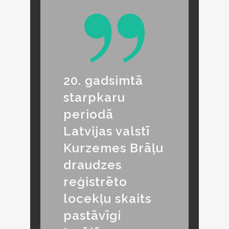
20. gadsimtā
starpkaru
periodā
Latvijas valstī
Kurzemes Brāļu
draudzes
reģistrēto
locekļu skaits
pastāvīgi