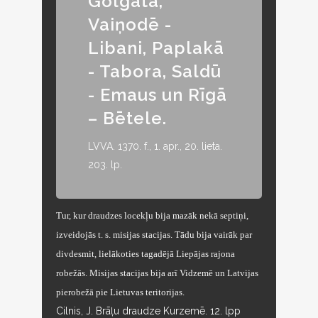
Golgāta,
Vaiņodē -
Libani, Paplakā
- Tabora, Saldū
- Emaus un Rīgā
– Bētele.
LVVA. 1370. f., 1. apr., 20. lieta.
203. lp.
Tur, kur draudzes locekļu bija mazāk nekā septiņi,
izveidojās t. s. misijas stacijas. Tādu bija vairāk par
divdesmit, lielākoties tagadējā Liepājas rajona
robežās. Misijas stacijas bija arī Vidzemē un Latvijas
pierobežā pie Lietuvas teritorijas.
Cilnis, J. Brāļu draudze Kurzemē. 12. lpp