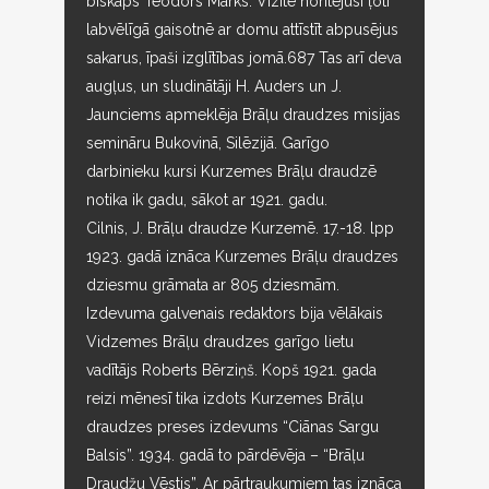
bīskaps Teodors Marks. Vizīte noritējusi ļoti
labvēlīgā gaisotnē ar domu attīstīt abpusējus
sakarus, īpaši izglītības jomā.687 Tas arī deva
augļus, un sludinātāji H. Auders un J.
Jaunciems apmeklēja Brāļu draudzes misijas
semināru Bukovinā, Silēzijā. Garīgo
darbinieku kursi Kurzemes Brāļu draudzē
notika ik gadu, sākot ar 1921. gadu.
Cilnis, J. Brāļu draudze Kurzemē. 17.-18. lpp
1923. gadā iznāca Kurzemes Brāļu draudzes
dziesmu grāmata ar 805 dziesmām.
Izdevuma galvenais redaktors bija vēlākais
Vidzemes Brāļu draudzes garīgo lietu
vadītājs Roberts Bērziņš. Kopš 1921. gada
reizi mēnesī tika izdots Kurzemes Brāļu
draudzes preses izdevums “Ciānas Sargu
Balsis”. 1934. gadā to pārdēvēja – “Brāļu
Draudžu Vēstis”. Ar pārtraukumiem tas iznāca