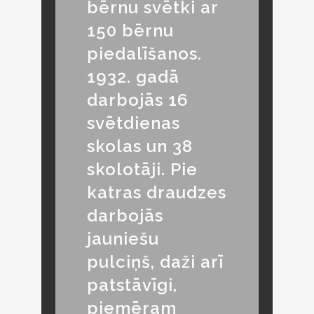
bērnu svētki ar
150 bērnu
piedalīšanos.
1932. gadā
darbojās 16
svētdienas
skolas un 38
skolotāji. Pie
katras draudzes
darbojās
jauniešu
pulciņš, daži arī
patstāvīgi,
piemēram