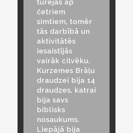
turējās ap
četriem
simtiem, tomēr
tās darbībā un
aktivitātēs
iesaistījās
vairāk cilvēku.
Kurzemes Brāļu
draudzei bija 14
draudzes, katrai
bija savs
biblisks
nosaukums.
Liepājā bija