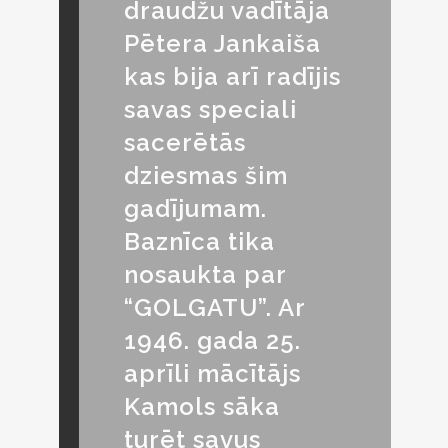
draudžu vadītāja
Pētera Jankaiša
kas bija arī radījis
savas speciali
sacerētās
dziesmas šim
gadījumam.
Baznīca tika
nosaukta par
“GOLGATU”. Ar
1946. gada 25.
aprīli mācītājs
Kamols sāka
turēt savus