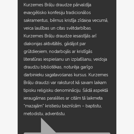
Kurzemes Brāļu draudze pārvaldīja
evaņģēlisko konfesiju tradicionālos
sakramentus, bērnus kristīja zīdaiņa vecumā,
veica laulības un citas svētdarbības.
Kurzemes Brāļu draudze iesaistījās arī
diakonijas aktivitātēs, gādājot par
grūtdieņiem, nodarbojās ar kristīgās
literatūras iespiešanu un izplatīšanu, veidoja
draudžu bibliotēkas, noturēja garīgo
darbinieku sagatavošanas kursus. Kurzemes
Brāļu draudzi var raksturot kā savam laikam
tipisku reliģisku denomināciju. Šādā aspektā
ieraugāmas paralēles ar citām tā laikmeta
“mazajām” kristiešu baznīcām – baptistu,
metodistu, adventistu.