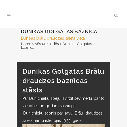
DUNIKAS GOLGATAS BAZNĪCA.
Dunikas Brāļu draudzes saieta vieta
Home
>
Vēsture bildēs
>
Dunikas Golgatas
baznīca.
Dunikas Golgatas Brāļu
draudzes baznīcas
stāsts
Par Dunicnieku spēju izvirzīt sev mērķi, par to
vienoties un godam sasniegt..
.Dunicnieku sapnis par savu Brāļu draudzes
saieta namu īstenojās 1933. gadā.