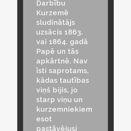
Darbību
Kurzemē
sludinātājs
uzsācis 1863.
vai 1864. gadā
Papē un tās
apkārtnē. Nav
īsti saprotams,
kādas tautības
viņš bijis, jo
starp viņu un
kurzemniekiem
esot
pastāvējusi