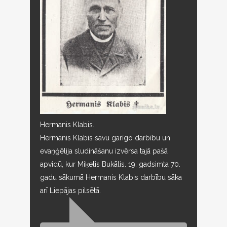
Hermanis Klabis.
Hermanis Klabis savu garīgo darbību un
evaņģēlija sludināšanu izvērsa tajā pašā
apvidū, kur Miķelis Bukālis. 19. gadsimta 70.
gadu sākumā Hermanis Klabis darbību sāka
arī Liepājas pilsētā.