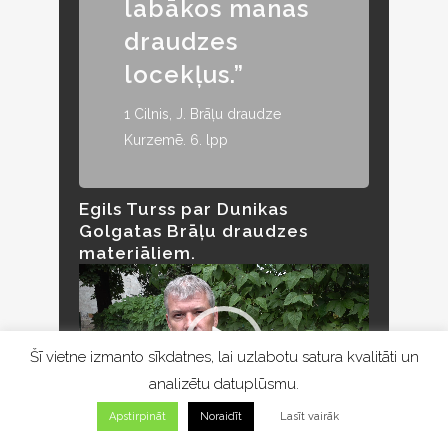
labākos manas
draudzes
locekļus.”
1 Cilnis, J. Brāļu draudze
Kurzemē. 6. lpp
Egils Turss par Dunikas
Golgatas Brāļu draudzes
materiāliem.
Video
atskaņotājs
Šī vietne izmanto sīkdatnes, lai uzlabotu satura kvalitāti un
analizētu datuplūsmu.
00:00
01:35
Apstirpināt
Noraidīt
Lasīt vairāk
Dunikas Golgatas Brāļu