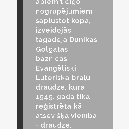
abiem ticīgo
nogrupējumiem
saplūstot kopā,
izveidojās
tagadējā Dunikas
Golgatas
baznīcas
Evangēliski
Luteriskā brāļu
draudze, kura
1949. gadā tika
reģistrēta kā
atsevišķa vienība
- draudze.