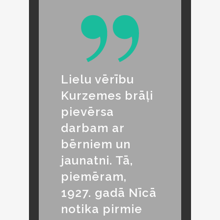
Lielu vērību
Kurzemes brāļi
pievērsa
darbam ar
bērniem un
jaunatni. Tā,
piemēram,
1927. gadā Nīcā
notika pirmie