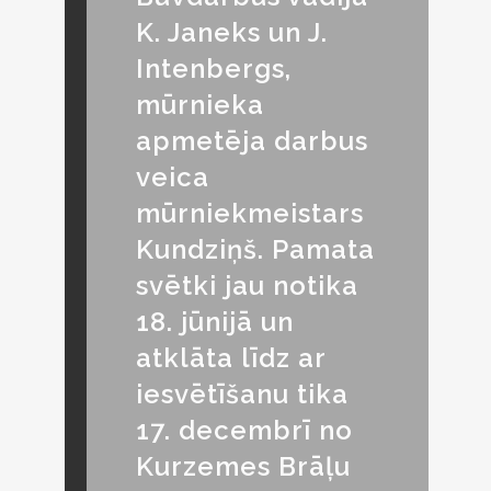
K. Janeks un J.
Intenbergs,
mūrnieka
apmetēja darbus
veica
mūrniekmeistars
Kundziņš. Pamata
svētki jau notika
18. jūnijā un
atklāta līdz ar
iesvētīšanu tika
17. decembrī no
Kurzemes Brāļu