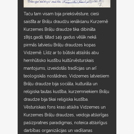
Taču tam visam bija priekšvēsture, cieši
saistīta ar Brāļu draudžu ienākšanu Kurzemē
Kurzemes Brāļu draudze tika dibināta
1891.gadā, tātad 149 gadus vēlāk nekā
pirmās latviešu Brāļu draudzes kopas
Vidzemē. Līdz ar to būtiski atšķīrās abu
hernhūtisko kustību kultūrvēsturskais
mantojums, izveidotās tradīcijas un arī
teoloģiskās nostādnes. Vidzemes latviešiem
Brāļu draudze bija sociāla, kulturāla un
reliģiska tautas kustība, kurzemniekiem Brāļu
draudze bija tikai reliģiska kustība.
Vēsturiskais fons krasi atšķīra Vidzemes un
Kurzemes Brāļu draudzes, veidoja atšķirīgas
pašizpratnes paradigmas, noteica atšķirīgus
darbības organizācijas un vadīšanas