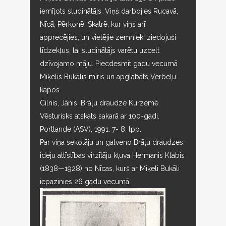
iemīļots sludinātājs. Viņš darbojies Rucavā,
Nīcā, Pērkonē, Skatrē, kur viņš arī
apprecējies, un vietējie zemnieki ziedojuši
līdzekļus, lai sludinātājs varētu uzcelt
dzīvojamo māju. Piecdesmit gadu vecumā
Miķelis Bukālis miris un apglabāts Verbeļu
kapos.
Cilnis, Jānis. Brāļu draudze Kurzemē.
Vēsturisks atskats sakarā ar 100-gadi.
Portlande (ASV), 1991. 7- 8. lpp.
Par viņa sekotāju un galveno Brāļu draudzes
ideju attīstības virzītāju kļuva Hermanis Klabis
(1838—1928) no Nīcas, kurš ar Miķeli Bukāli
iepazinies 26 gadu vecumā.