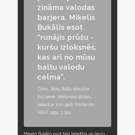
zināma valodas
barjera. Miķelis
Bukālis esot
“runājis prūšu -
kuršu izloksnēs,
kas arī no mūsu
baltu valodu
celma”.
Cilnis, Jānis. Brāļu draudze
Kurzemē. Vēsturisks atskats
sakarā ar 100-gadi. Portlande
(ASV), 1991. 7. lpp.
Miķelis Bukālis esot bijis talantīgs un ļaužu