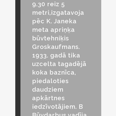
9.30 reiz 5
metri,izgatavoja
pēc K. Janeka
meta apriņķa
būvtehniķis
Groskaufmans.
1933. gadā tika
uzcelta tagadējā
koka baznīca,
piedaloties
daudziem
apkārtnes
iedzīvotājiem. B
Būvdarbus vadīja