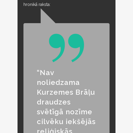
hronikā raksta:
“Nav
noliedzama
Kurzemes Brāļu
draudzes
svētīgā nozīme
cilvēku iekšējās
reliģiskās