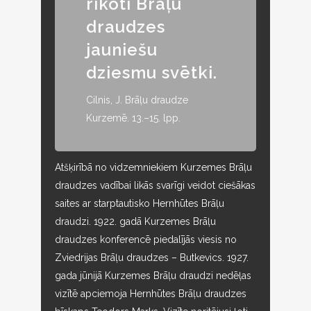
rīkoti Brāļu
draudzes
jauniešu
dziesmu svētki.
Cilnis, J. Brāļu draudze
Kurzemē. 13.–15. lpp.
Atšķirībā no vidzemniekiem Kurzemes Brāļu
draudzes vadībai likās svarīgi veidot ciešākas
saites ar starptautisko Hernhūtes Brāļu
draudzi. 1922. gadā Kurzemes Brāļu
draudzes konferencē piedalījās viesis no
Zviedrijas Brāļu draudzes – Butkevics. 1927.
gada jūnijā Kurzemes Brāļu draudzi nedēļas
vizītē apciemoja Hernhūtes Brāļu draudzes