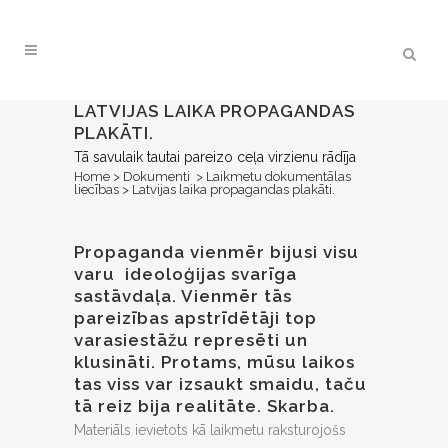
LATVIJAS LAIKA PROPAGANDAS
PLAKĀTI.
Tā savulaik tautai pareizo ceļa virzienu rādīja
Home
>
Dokumenti
>
Laikmetu dokumentālas
liecības
>
Latvijas laika propagandas plakāti.
Propaganda vienmēr bijusi visu
varu ideoloģijas svarīga
sastāvdaļa. Vienmēr tās
pareizības apstrīdētāji top
varasiestāžu represēti un
klusināti. Protams, mūsu laikos
tas viss var izsaukt smaidu, taču
tā reiz bija realitāte. Skarba.
Materiāls ievietots kā laikmetu raksturojošs