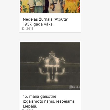
Nedēļas žurnāla “Atpūta”
1937. gada vāks.
ID: 2611
15. maija gaisotnē
izgaismots nams, iespējams
Liepājā.